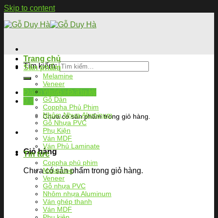
Skip to content
Trang chủ
Tìm kiếm:
Sản phẩm
Melamine
Veneer
Ván Ghép Thanh
Đăng nhập / Đăng ký
Gỗ Dán
0
₫
Coppha Phủ Phim
Nhôm Nhựa Aluminum
Chưa có sản phẩm trong giỏ hàng.
Gỗ Nhựa PVC
Phụ Kiện
Ván MDF
Ván Phủ Laminate
Giỏ hàng
Tin tức
Coppha phủ phim
Chưa có sản phẩm trong giỏ hàng.
Melamine
Veneer
Gỗ nhựa PVC
Nhôm nhựa Aluminum
Ván ghép thanh
Ván MDF
Phụ kiện