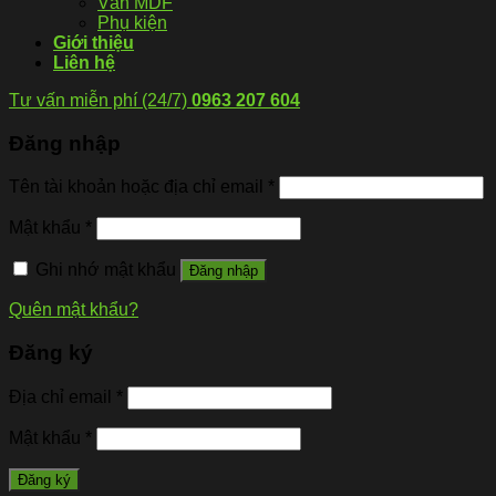
Ván MDF
Phụ kiện
Giới thiệu
Liên hệ
Tư vấn miễn phí (24/7)
0963 207 604
Đăng nhập
Tên tài khoản hoặc địa chỉ email
*
Mật khẩu
*
Ghi nhớ mật khẩu
Đăng nhập
Quên mật khẩu?
Đăng ký
Địa chỉ email
*
Mật khẩu
*
Đăng ký