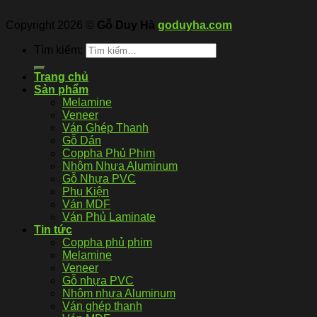
Copyright 2026 ©
Gỗ Duy Hà
goduyha.com
Tìm kiếm:
Trang chủ
Sản phẩm
Melamine
Veneer
Ván Ghép Thanh
Gỗ Dán
Coppha Phủ Phim
Nhôm Nhựa Aluminum
Gỗ Nhựa PVC
Phụ Kiện
Ván MDF
Ván Phủ Laminate
Tin tức
Coppha phủ phim
Melamine
Veneer
Gỗ nhựa PVC
Nhôm nhựa Aluminum
Ván ghép thanh