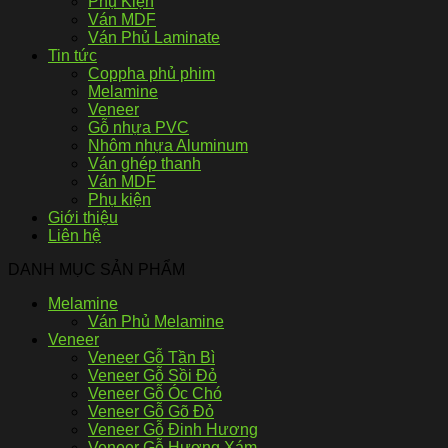
Phụ Kiện
Ván MDF
Ván Phủ Laminate
Tin tức
Coppha phủ phim
Melamine
Veneer
Gỗ nhựa PVC
Nhôm nhựa Aluminum
Ván ghép thanh
Ván MDF
Phụ kiện
Giới thiệu
Liên hệ
DANH MỤC SẢN PHẨM
Melamine
Ván Phủ Melamine
Veneer
Veneer Gỗ Tần Bì
Veneer Gỗ Sồi Đỏ
Veneer Gỗ Óc Chó
Veneer Gỗ Gõ Đỏ
Veneer Gỗ Đinh Hương
Veneer Gỗ Hương Xám