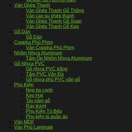
Ván Ghép Thanh
Ván Ghép Thanh Gỗ Thông
Ván cao su ghép thanh
Ván Ghép Thanh Gỗ Xoan
Ván Ghép Thanh Gỗ Keo
Gỗ Dán
Gỗ Dán
Coppha Phủ Phim
Ván Coppha Phủ Phim
Nhôm Nhựa Aluminum
Tấm Ốp Nhôm Nhựa Aluminum
Gỗ Nhựa PVC
Gỗ nhựa PVC trắng
Tấm PVC Vân Đá
Gỗ nhựa phủ PVC vân gỗ
Phụ Kiện
Nẹp bo cạnh
Keo Hạt
Tay nắm gỗ
Ray trượt
Phụ Kiện Tủ Bếp
Phụ kiện tủ quần áo
Ván MDF
Ván Phủ Laminate