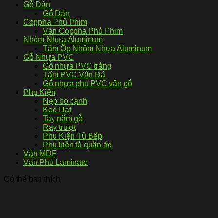
Gỗ Dán
Gỗ Dán
Coppha Phủ Phim
Ván Coppha Phủ Phim
Nhôm Nhựa Aluminum
Tấm Ốp Nhôm Nhựa Aluminum
Gỗ Nhựa PVC
Gỗ nhựa PVC trắng
Tấm PVC Vân Đá
Gỗ nhựa phủ PVC vân gỗ
Phụ Kiện
Nẹp bo cạnh
Keo Hạt
Tay nắm gỗ
Ray trượt
Phụ Kiện Tủ Bếp
Phụ kiện tủ quần áo
Ván MDF
Ván Phủ Laminate
Có thể bạn thích