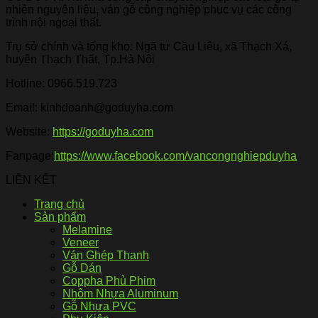
nhiên nguyên liệu, ván gỗ công nghiệp phục vụ các công
trình nội ngoại thất.
Trụ sở chính và tổng kho: Ngã tư Cầu Liêu, xã Thạch Xá,
huyện Thạch Thất, Tp.Hà Nội
Hotline:
0966.519.723
Email: kinhdoanh@goduyha.com
Website:
https://goduyha.com
Fanpage:
https://www.facebook.com/vancongnghiepduyha
LIÊN KẾT
Trang chủ
Sản phẩm
Melamine
Veneer
Ván Ghép Thanh
Gỗ Dán
Coppha Phủ Phim
Nhôm Nhựa Aluminum
Gỗ Nhựa PVC