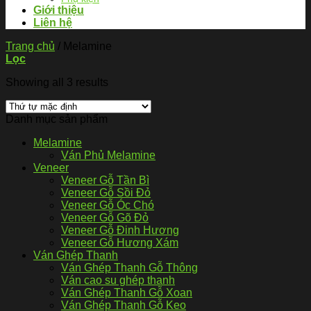
Giới thiệu
Liên hệ
Trang chủ
/
Melamine
Lọc
Showing all 3 results
Danh mục sản phẩm
Melamine
Ván Phủ Melamine
Veneer
Veneer Gỗ Tần Bì
Veneer Gỗ Sồi Đỏ
Veneer Gỗ Óc Chó
Veneer Gỗ Gõ Đỏ
Veneer Gỗ Đinh Hương
Veneer Gỗ Hương Xám
Ván Ghép Thanh
Ván Ghép Thanh Gỗ Thông
Ván cao su ghép thanh
Ván Ghép Thanh Gỗ Xoan
Ván Ghép Thanh Gỗ Keo