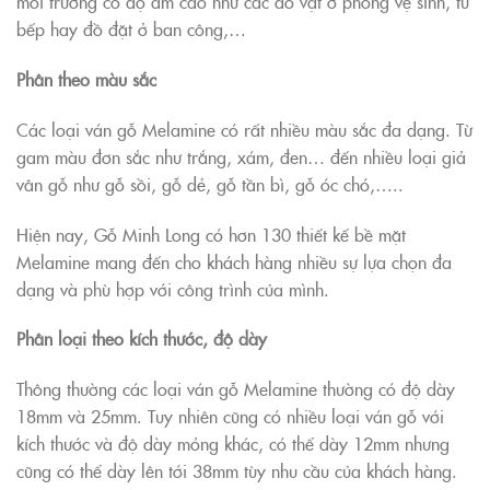
môi trường có độ ẩm cao như các đồ vật ở phòng vệ sinh, tủ
bếp hay đồ đặt ở ban công,…
Phân theo màu sắc
Các loại ván gỗ Melamine có rất nhiều màu sắc đa dạng. Từ
gam màu đơn sắc như trắng, xám, đen… đến nhiều loại giả
vân gỗ như gỗ sồi, gỗ dẻ, gỗ tần bì, gỗ óc chó,…..
Hiện nay, Gỗ Minh Long có hơn 130 thiết kế bề mặt
Melamine mang đến cho khách hàng nhiều sự lựa chọn đa
dạng và phù hợp với công trình của mình.
Phân loại theo kích thước, độ dày
Thông thường các loại ván gỗ Melamine thường có độ dày
18mm và 25mm. Tuy nhiên cũng có nhiều loại ván gỗ với
kích thước và độ dày mỏng khác, có thể dày 12mm nhưng
cũng có thể dày lên tới 38mm tùy nhu cầu của khách hàng.