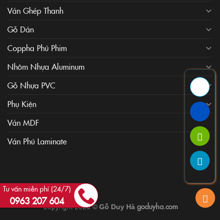
Ván Ghép Thanh
Gỗ Dán
Coppha Phủ Phim
Nhôm Nhựa Aluminum
Gỗ Nhựa PVC
Phụ Kiện
Ván MDF
Ván Phủ Laminate
Tư vấn miễn phí (24/7)
0963 207 604
goduyha.com
Copyright 2026 ©
Gỗ Duy Hà