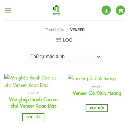
Skip
to
content
TRANG CHỦ
/
VENEER
LỌC
VENEER
Veneer Gỗ Đinh Hương
VENEER
Ván ghép thanh Cao su
phủ Veneer Xoan Đào
ĐỌC TIẾP
ĐỌC TIẾP