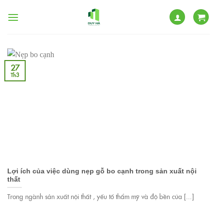
Skip
to
content
27
Th3
Lợi ích của việc dùng nẹp gỗ bo cạnh trong sản xuất nội
thất
Trong ngành sản xuất nội thất , yếu tố thẩm mỹ và độ bền của [...]