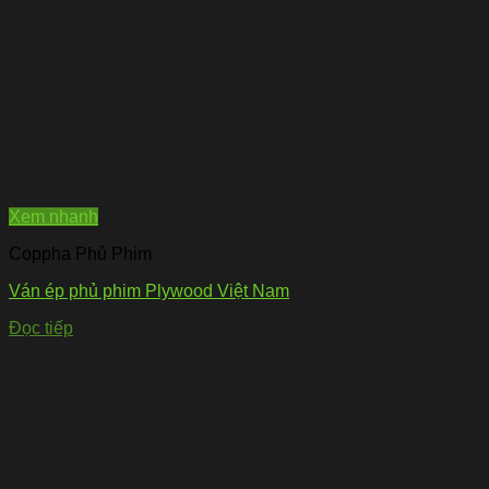
Xem nhanh
Coppha Phủ Phim
Ván ép phủ phim Plywood Việt Nam
Đọc tiếp