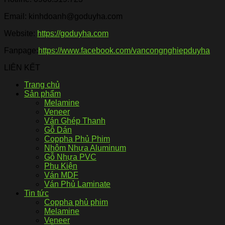
Email: kinhdoanh@goduyha.com
Website:
https://goduyha.com
Fanpage:
https://www.facebook.com/vancongnghiepduyha
LIÊN KẾT
Trang chủ
Sản phẩm
Melamine
Veneer
Ván Ghép Thanh
Gỗ Dán
Coppha Phủ Phim
Nhôm Nhựa Aluminum
Gỗ Nhựa PVC
Phụ Kiện
Ván MDF
Ván Phủ Laminate
Tin tức
Coppha phủ phim
Melamine
Veneer