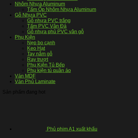
Nhôm Nhựa Aluminum
Tấm Ốp Nhôm Nhựa Aluminum
Gỗ Nhựa PVC
Gỗ nhựa PVC trắng
Tấm PVC Vân Đá
Gỗ nhựa phủ PVC vân gỗ
Phụ Kiện
Nẹp bo cạnh
Keo Hạt
Tay nắm gỗ
Ray trượt
Phụ Kiện Tủ Bếp
Phụ kiện tủ quần áo
Ván MDF
Ván Phủ Laminate
Sản phẩm đang hot
Phủ phim A1 xuất khẩu