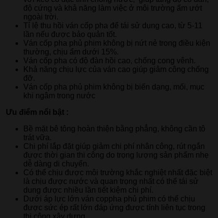
độ cứng và khả năng làm việc ở môi trường ẩm ướt
ngoài trời.
Tỉ lệ thu hồi ván cốp pha để tái sử dụng cao, từ 5-11
lần nếu được bảo quản tốt.
Ván cốp pha phủ phim không bị nứt nẻ trong điều kiện
thường, chịu ẩm dưới 15%.
Ván cốp pha có độ đàn hồi cao, chống cong vênh.
Khả năng chịu lực của ván cao giúp giảm công chống
đỡ.
Ván cốp pha phủ phim không bị biến dạng, mối, mục
khi ngâm trong nước
Ưu điểm nổi bật :
Bề mặt bê tông hoàn thiện bằng phẳng, không cần tô
trát vữa.
Chi phí lắp đặt giúp giảm chi phí nhân công, rút ngắn
được thời gian thi công do trọng lượng sản phẩm nhẹ
dễ dàng di chuyển.
Có thể chịu được môi trường khắc nghiệt nhất đặc biệt
là chịu được nước và quan trọng nhất có thể tái sử
dung được nhiều lần tiết kiệm chi phí.
Dưới áp lực lớn ván coppha phủ phim có thể chịu
được sức ép rất lớn đáp ứng được tính liên tục trong
thi công xây dựng.