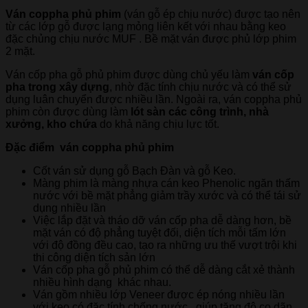
Ván coppha phủ phim
(ván gỗ ép chịu nước) được tạo nên
từ các lớp gỗ được lạng mỏng liên kết với nhau bằng keo
đặc chủng chịu nước MUF . Bề mặt ván được phủ lớp phim
2 mặt.
Ván cốp pha gỗ phủ phim được dùng chủ yếu làm
ván cốp
pha trong xây dựng
, nhờ đặc tính chịu nước và có thể sử
dụng luân chuyển được nhiều lần. Ngoài ra, ván coppha phủ
phim còn được dùng làm
lót sàn các công trình, nhà
xưởng, kho chứa
do khả năng chịu lực tốt.
Đặc điểm ván coppha phủ phim
Cốt ván sử dụng gỗ Bạch Đàn và gỗ Keo.
Màng phim là màng nhựa cán keo Phenolic ngăn thấm
nước với bề mặt phẳng giảm trầy xước và có thể tái sử
dụng nhiều lần
Việc lắp đặt và tháo dỡ ván cốp pha dễ dàng hơn, bề
mặt ván có độ phẳng tuyệt đối, diện tích mỗi tấm lớn
với độ đồng đều cao, tạo ra những ưu thế vượt trội khi
thi công diện tích sản lớn
Ván cốp pha gỗ phủ phim có thể dễ dàng cắt xẻ thành
nhiều hình dạng khác nhau.
Ván gồm nhiều lớp Veneer được ép nóng nhiều lần
với keo có đặc tính chống nước, giúp tăng độ co dãn,