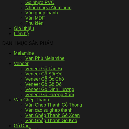
Gỗ nhựa PVC
Nhôm nhựa Aluminum
Ván ghép thanh
Ván MDF
Phụ kiện
Giới thiệu
Liên hệ
DANH MỤC SẢN PHẨM
Melamine
Ván Phủ Melamine
Veneer
Veneer Gỗ Tần Bì
Veneer Gỗ Sồi Đỏ
Veneer Gỗ Óc Chó
Veneer Gỗ Gõ Đỏ
Veneer Gỗ Đinh Hương
Veneer Gỗ Hương Xám
Ván Ghép Thanh
Ván Ghép Thanh Gỗ Thông
Ván cao su ghép thanh
Ván Ghép Thanh Gỗ Xoan
Ván Ghép Thanh Gỗ Keo
Gỗ Dán