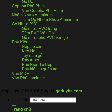
Gỗ Dán
Coppha Phủ Phim
Ván Coppha Phủ Phim
Nhôm Nhựa Aluminum
Tấm Ốp Nhôm Nhựa Aluminum
Gỗ Nhựa PVC
Gỗ nhựa PVC trắng
Tấm PVC Vân Đá
Gỗ nhựa phủ PVC vân gỗ
Phụ Kiện
Nẹp bo cạnh
Keo Hạt
Tay nắm gỗ
Ray trượt
Phụ Kiện Tủ Bếp
Phụ kiện tủ quần áo
Ván MDF
Ván Phủ Laminate
Copyright 2026 ©
Gỗ Duy Hà
goduyha.com
Tìm kiếm:
Trang chủ