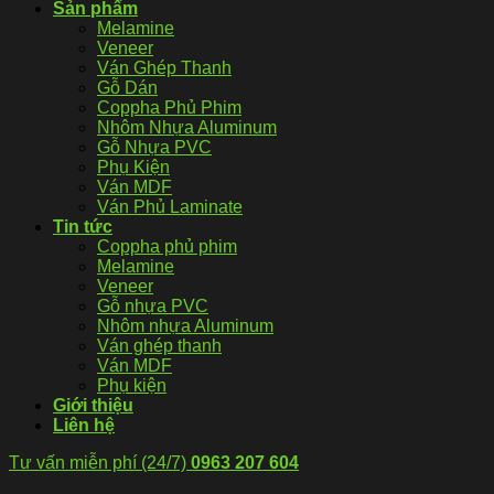
Sản phẩm
Melamine
Veneer
Ván Ghép Thanh
Gỗ Dán
Coppha Phủ Phim
Nhôm Nhựa Aluminum
Gỗ Nhựa PVC
Phụ Kiện
Ván MDF
Ván Phủ Laminate
Tin tức
Coppha phủ phim
Melamine
Veneer
Gỗ nhựa PVC
Nhôm nhựa Aluminum
Ván ghép thanh
Ván MDF
Phụ kiện
Giới thiệu
Liên hệ
Tư vấn miễn phí (24/7)
0963 207 604