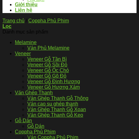
Giới thiệu
Liên hệ
Trang chủ
/
Coppha Phủ Phim
Lọc
Danh mục sản phẩm
Melamine
Ván Phủ Melamine
Veneer
Veneer Gỗ Tần Bì
Veneer Gỗ Sồi Đỏ
Veneer Gỗ Óc Chó
Veneer Gỗ Gõ Đỏ
Veneer Gỗ Đinh Hương
Veneer Gỗ Hương Xám
Ván Ghép Thanh
Ván Ghép Thanh Gỗ Thông
Ván cao su ghép thanh
Ván Ghép Thanh Gỗ Xoan
Ván Ghép Thanh Gỗ Keo
Gỗ Dán
Gỗ Dán
Coppha Phủ Phim
Ván Coppha Phủ Phim