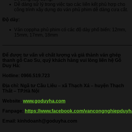
Dễ dàng sử lý trong việc tạo các liên kết phù hợp cho
công trình xây dựng do ván phủ phim dễ dàng cưa cắt.
Độ dày:
Ván coppha phủ phim có các độ dày phổ biến: 12mm,
15mm, 17mm, 18mm
———————————————————————————
Để được tư vấn về chất lượng và giá thành ván ghép
thanh gỗ Cao Su, quý khách hàng vui lòng liên hệ Gỗ
Duy Hà:
Hotline:
0966.519.723
Địa chỉ: Ngã tư Cầu Liêu – xã Thạch Xá – huyện Thạch
Thất – TP.Hà Nội
Website:
www.goduyha.com
Fanpage:
https://www.facebook.com/vancongnghiepduyh
Email: kinhdoanh@goduyha.com