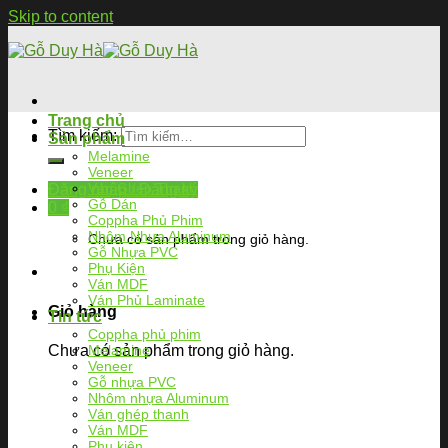
Skip to content
Trang chủ
Tìm kiếm:
Sản phẩm
Melamine
Veneer
Ván Ghép Thanh
Đăng nhập / Đăng ký
Gỗ Dán
0
₫
Coppha Phủ Phim
Nhôm Nhựa Aluminum
Chưa có sản phẩm trong giỏ hàng.
Gỗ Nhựa PVC
Phụ Kiện
Ván MDF
Ván Phủ Laminate
Giỏ hàng
Tin tức
Coppha phủ phim
Chưa có sản phẩm trong giỏ hàng.
Melamine
Veneer
Gỗ nhựa PVC
Nhôm nhựa Aluminum
Ván ghép thanh
Ván MDF
Phụ kiện