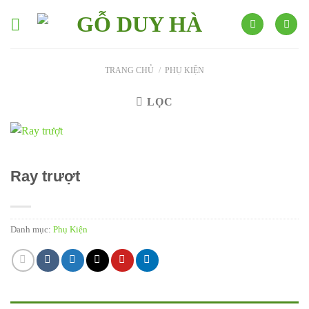
Skip
to
content
TRANG CHỦ
/
PHỤ KIỆN
LỌC
Ray trượt
Danh mục:
Phụ Kiện