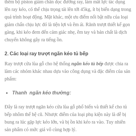
thêm bộ piston giảm chấn dọc đường ray, làm mất lực tác dụng
lên ray kéo, có thể chịu trọng tải lên tới 45kg, ít bị biến dạng trong
quá trình hoạt động. Mặt khác, một ưu điểm nổi bật nữa của loại
giảm chấn chịu lực đó là tiện lợi và êm ái. Rãnh trượt thiết kế gọn
gàng, khi kéo đem đến cảm giác nhẹ, êm tay và bản chất là dịch
chuyển không gây ra tiếng ồn.
2. Các loại ray trượt ngăn kéo tủ bếp
Ray trượt cửa lùa gỗ cho hệ thống
ngăn kéo tủ bếp
được chia ra
làm các nhóm khác nhau dựa vào công dụng và đặc điểm của sản
phẩm:
Thanh ngăn kéo thường:
Đây là ray trượt ngăn kéo cửa lùa gỗ phổ biến và thiết kế cho tủ
bếp nhôm thế hệ cũ. Nhược điểm của loại phụ kiện này là dễ bị
bung ra lúc gặp lực kéo lớn, và bị ồn khi kéo ra vào. Tuy nhiên
sản phẩm có mức giá vô cùng hợp lý.