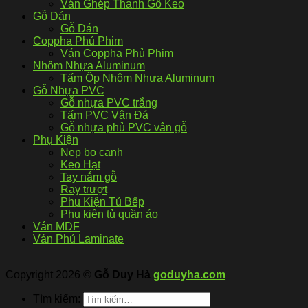
Ván Ghép Thanh Gỗ Keo
Gỗ Dán
Gỗ Dán
Coppha Phủ Phim
Ván Coppha Phủ Phim
Nhôm Nhựa Aluminum
Tấm Ốp Nhôm Nhựa Aluminum
Gỗ Nhựa PVC
Gỗ nhựa PVC trắng
Tấm PVC Vân Đá
Gỗ nhựa phủ PVC vân gỗ
Phụ Kiện
Nẹp bo cạnh
Keo Hạt
Tay nắm gỗ
Ray trượt
Phụ Kiện Tủ Bếp
Phụ kiện tủ quần áo
Ván MDF
Ván Phủ Laminate
Copyright 2026 ©
Gỗ Duy Hà
goduyha.com
Tìm kiếm: