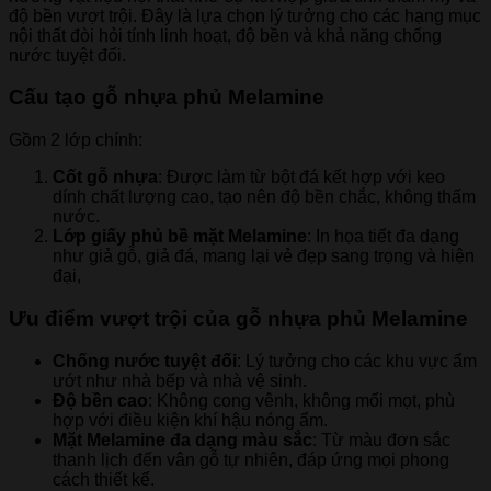
độ bền vượt trội. Đây là lựa chọn lý tưởng cho các hạng mục
nội thất đòi hỏi tính linh hoạt, độ bền và khả năng chống
nước tuyệt đối.
Cấu tạo gỗ nhựa phủ Melamine
Gồm 2 lớp chính:
Cốt gỗ nhựa
: Được làm từ bột đá kết hợp với keo
dính chất lượng cao, tạo nên độ bền chắc, không thấm
nước.
Lớp giấy phủ bề mặt Melamine
: In họa tiết đa dạng
như giả gỗ, giả đá, mang lại vẻ đẹp sang trọng và hiện
đại,
Ưu điểm vượt trội của gỗ nhựa phủ Melamine
Chống nước tuyệt đối
: Lý tưởng cho các khu vực ẩm
ướt như nhà bếp và nhà vệ sinh.
Độ bền cao
: Không cong vênh, không mối mọt, phù
hợp với điều kiện khí hậu nóng ẩm.
Mặt Melamine đa dạng màu sắc
: Từ màu đơn sắc
thanh lịch đến vân gỗ tự nhiên, đáp ứng mọi phong
cách thiết kế.