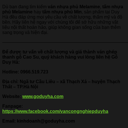
Dù bạn đang tìm kiếm
ván nhựa phủ Melamine
,
tấm nhựa
phủ Melamine
hay
tấm nhựa phủ Min
, sản phẩm tại Duy
Hà đều đáp ứng mọi yêu cầu về chất lượng, thẩm mỹ và độ
bền. Hãy liên hệ ngay với chúng tôi để sở hữu những vật
liệu nội thất hoàn hảo, giúp không gian sống của bạn thêm
sang trọng và hiện đại.
———————————————————————————
Để được tư vấn về chất lượng và giá thành ván ghép
thanh gỗ Cao Su, quý khách hàng vui lòng liên hệ Gỗ
Duy Hà:
Hotline:
0966.519.723
Địa chỉ: Ngã tư Cầu Liêu – xã Thạch Xá – huyện Thạch
Thất – TP.Hà Nội
Website:
www.goduyha.com
Fanpage:
https://www.facebook.com/vancongnghiepduyha
Email: kinhdoanh@goduyha.com