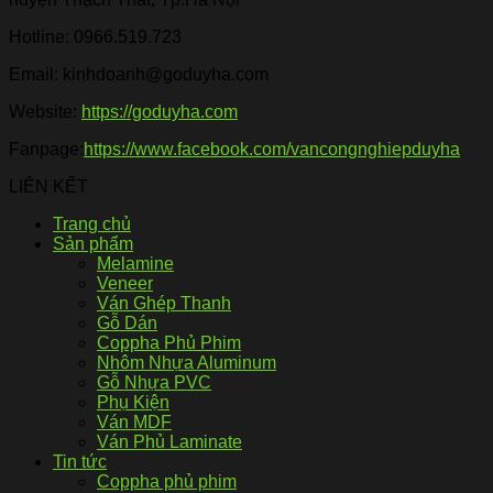
Hotline:
0966.519.723
Email: kinhdoanh@goduyha.com
Website:
https://goduyha.com
Fanpage:
https://www.facebook.com/vancongnghiepduyha
LIÊN KẾT
Trang chủ
Sản phẩm
Melamine
Veneer
Ván Ghép Thanh
Gỗ Dán
Coppha Phủ Phim
Nhôm Nhựa Aluminum
Gỗ Nhựa PVC
Phụ Kiện
Ván MDF
Ván Phủ Laminate
Tin tức
Coppha phủ phim