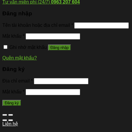
Tư vấn miễn phí (24/7)
0963 207 604
Đăng nhập
Tên tài khoản hoặc địa chỉ email
*
Mật khẩu
*
Ghi nhớ mật khẩu
Đăng nhập
Quên mật khẩu?
Đăng ký
Địa chỉ email
*
Mật khẩu
*
Đăng ký
Liên hệ