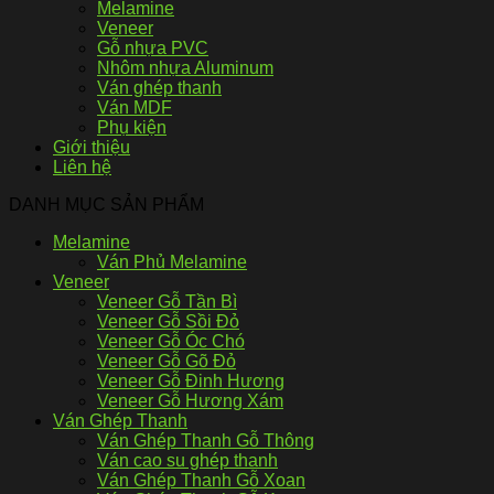
Melamine
Veneer
Gỗ nhựa PVC
Nhôm nhựa Aluminum
Ván ghép thanh
Ván MDF
Phụ kiện
Giới thiệu
Liên hệ
DANH MỤC SẢN PHẨM
Melamine
Ván Phủ Melamine
Veneer
Veneer Gỗ Tần Bì
Veneer Gỗ Sồi Đỏ
Veneer Gỗ Óc Chó
Veneer Gỗ Gõ Đỏ
Veneer Gỗ Đinh Hương
Veneer Gỗ Hương Xám
Ván Ghép Thanh
Ván Ghép Thanh Gỗ Thông
Ván cao su ghép thanh
Ván Ghép Thanh Gỗ Xoan