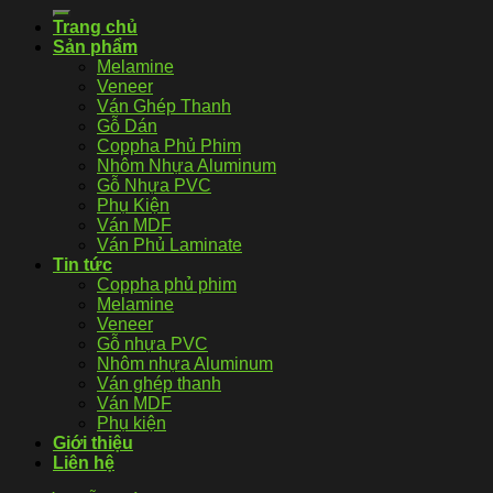
Trang chủ
Sản phẩm
Melamine
Veneer
Ván Ghép Thanh
Gỗ Dán
Coppha Phủ Phim
Nhôm Nhựa Aluminum
Gỗ Nhựa PVC
Phụ Kiện
Ván MDF
Ván Phủ Laminate
Tin tức
Coppha phủ phim
Melamine
Veneer
Gỗ nhựa PVC
Nhôm nhựa Aluminum
Ván ghép thanh
Ván MDF
Phụ kiện
Giới thiệu
Liên hệ