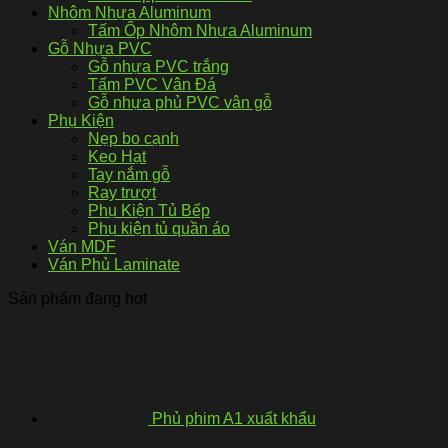
Nhôm Nhựa Aluminum
Tấm Ốp Nhôm Nhựa Aluminum
Gỗ Nhựa PVC
Gỗ nhựa PVC trắng
Tấm PVC Vân Đá
Gỗ nhựa phủ PVC vân gỗ
Phụ Kiện
Nẹp bo cạnh
Keo Hạt
Tay nắm gỗ
Ray trượt
Phụ Kiện Tủ Bếp
Phụ kiện tủ quần áo
Ván MDF
Ván Phủ Laminate
Sản phẩm đang hot
Phủ phim A1 xuất khẩu