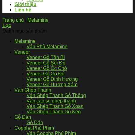
Giới thiệu
Liên hệ
Trang chủ
/
Melamine
Lọc
Danh mục sản phẩm
Melamine
Ván Phủ Melamine
Veneer
Veneer Gỗ Tần Bì
Veneer Gỗ Sồi Đỏ
Veneer Gỗ Óc Chó
Veneer Gỗ Gõ Đỏ
Veneer Gỗ Đinh Hương
Veneer Gỗ Hương Xám
Ván Ghép Thanh
Ván Ghép Thanh Gỗ Thông
Ván cao su ghép thanh
Ván Ghép Thanh Gỗ Xoan
Ván Ghép Thanh Gỗ Keo
Gỗ Dán
Gỗ Dán
Coppha Phủ Phim
Ván Coppha Phủ Phim