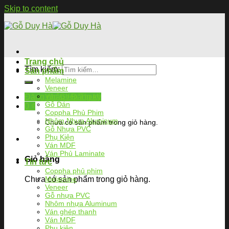
Skip to content
Trang chủ
Tìm kiếm:
Sản phẩm
Melamine
Veneer
Ván Ghép Thanh
Đăng nhập / Đăng ký
Gỗ Dán
0
₫
Coppha Phủ Phim
Nhôm Nhựa Aluminum
Chưa có sản phẩm trong giỏ hàng.
Gỗ Nhựa PVC
Phụ Kiện
Ván MDF
Ván Phủ Laminate
Giỏ hàng
Tin tức
Coppha phủ phim
Chưa có sản phẩm trong giỏ hàng.
Melamine
Veneer
Gỗ nhựa PVC
Nhôm nhựa Aluminum
Ván ghép thanh
Ván MDF
Phụ kiện