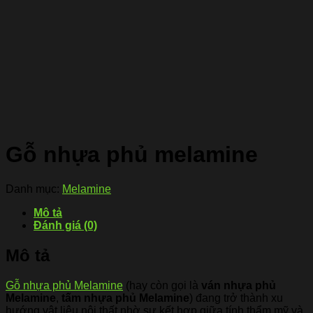
Gỗ nhựa phủ melamine
Danh mục:
Melamine
Mô tả
Đánh giá (0)
Mô tả
Gỗ nhựa phủ Melamine
(hay còn gọi là
ván nhựa phủ
Melamine
,
tấm nhựa phủ Melamine
) đang trở thành xu
hướng vật liệu nội thất nhờ sự kết hợp giữa tính thẩm mỹ và