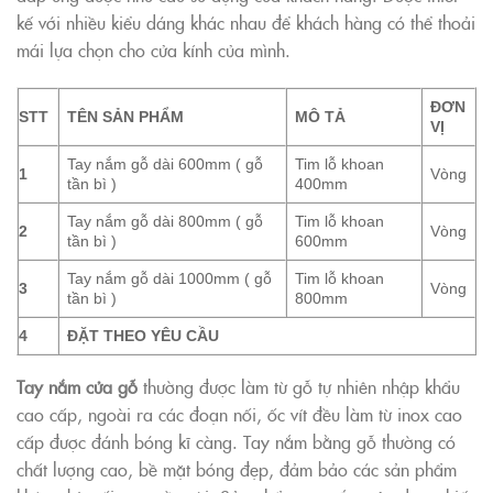
kế với nhiều kiểu dáng khác nhau để khách hàng có thể thoải
mái lựa chọn cho cửa kính của mình.
ĐƠN
STT
TÊN SẢN PHẨM
MÔ TẢ
VỊ
Tay nắm gỗ dài 600mm ( gỗ
Tim lỗ khoan
1
Vòng
tần bì )
400mm
Tay nắm gỗ dài 800mm ( gỗ
Tim lỗ khoan
2
Vòng
tần bì )
600mm
Tay nắm gỗ dài 1000mm ( gỗ
Tim lỗ khoan
3
Vòng
tần bì )
800mm
4
ĐẶT THEO YÊU CẦU
Tay nắm cửa gỗ
thường được làm từ gỗ tự nhiên nhập khẩu
cao cấp, ngoài ra các đoạn nối, ốc vít đều làm từ inox cao
cấp được đánh bóng kĩ càng. Tay nắm bằng gỗ thường có
chất lượng cao, bề mặt bóng đẹp, đảm bảo các sản phẩm