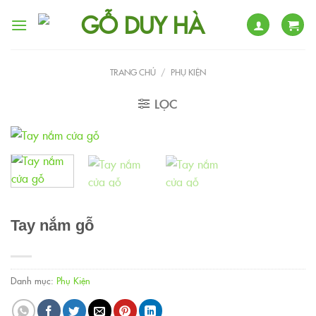
Skip
to
content
TRANG CHỦ
/
PHỤ KIỆN
LỌC
Tay nắm gỗ
Danh mục:
Phụ Kiện