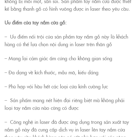
không bị mối mọt, sần sùi. Sản phẩm tay nắm cửa được thiết
kế bằng thanh gỗ có hình vuông được in laser theo yêu cầu.
Ưu điểm của tay nắm cửa gỗ:
– Ưu điểm nổi trội của sản phẩm tay nắm gỗ này là khách
hàng có thể lựa chọn nội dung in laser trên thân gỗ
– Mang lại cảm giác ấm cúng cho không gian sống
– Đa dạng về kích thước, mẫu mã, kiểu dáng
– Phù hợp với hầu hết các loại cửa kính cường lực
– Sản phẩm mang nét hiện đại riêng biệt mà không phải
loại tay nắm cửa nào cũng có được
– Công nghệ in laser đã được ứng dụng trong sản xuất tay
nắm gỗ này đã cung cấp dịch vụ in laser lên tay nắm cửa