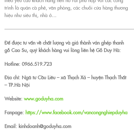
theo yêu cầu khách hàng nên nó rất phù hợp với các công
trình là quán cà phê, văn phòng, các chuỗi cửa hàng thương
hiệu như siêu thị, nhà ở…
———————————————————————————
Để được tư vấn về chất lượng và giá thành ván ghép thanh
gỗ Cao Su, quý khách hàng vui lòng liên hệ Gỗ Duy Hà:
Hotline:
0966.519.723
Địa chỉ: Ngã tư Cầu Liêu – xã Thạch Xá – huyện Thạch Thất
– TP.Hà Nội
Website:
www.goduyha.com
Fanpage:
https://www.facebook.com/vancongnghiepduyha
Email: kinhdoanh@goduyha.com