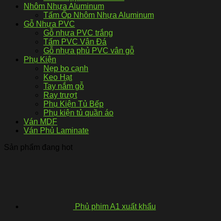
Nhôm Nhựa Aluminum
Tấm Ốp Nhôm Nhựa Aluminum
Gỗ Nhựa PVC
Gỗ nhựa PVC trắng
Tấm PVC Vân Đá
Gỗ nhựa phủ PVC vân gỗ
Phụ Kiện
Nẹp bo cạnh
Keo Hạt
Tay nắm gỗ
Ray trượt
Phụ Kiện Tủ Bếp
Phụ kiện tủ quần áo
Ván MDF
Ván Phủ Laminate
Sản phẩm đang hot
Phủ phim A1 xuất khẩu