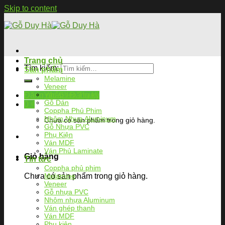
Skip to content
Trang chủ
Tìm kiếm:
Sản phẩm
Melamine
Veneer
Ván Ghép Thanh
Đăng nhập / Đăng ký
Gỗ Dán
0
₫
Coppha Phủ Phim
Nhôm Nhựa Aluminum
Chưa có sản phẩm trong giỏ hàng.
Gỗ Nhựa PVC
Phụ Kiện
Ván MDF
Ván Phủ Laminate
Giỏ hàng
Tin tức
Coppha phủ phim
Chưa có sản phẩm trong giỏ hàng.
Melamine
Veneer
Gỗ nhựa PVC
Nhôm nhựa Aluminum
Ván ghép thanh
Ván MDF
Phụ kiện