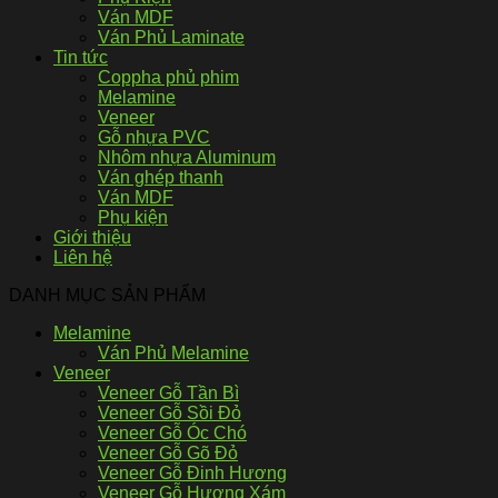
Ván MDF
Ván Phủ Laminate
Tin tức
Coppha phủ phim
Melamine
Veneer
Gỗ nhựa PVC
Nhôm nhựa Aluminum
Ván ghép thanh
Ván MDF
Phụ kiện
Giới thiệu
Liên hệ
DANH MỤC SẢN PHẨM
Melamine
Ván Phủ Melamine
Veneer
Veneer Gỗ Tần Bì
Veneer Gỗ Sồi Đỏ
Veneer Gỗ Óc Chó
Veneer Gỗ Gõ Đỏ
Veneer Gỗ Đinh Hương
Veneer Gỗ Hương Xám