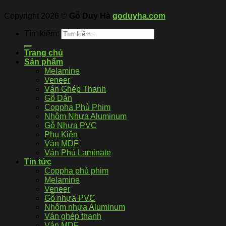
Copyright 2026 ©
Gỗ Duy Hà
goduyha.com
Tìm kiếm:
Trang chủ
Sản phẩm
Melamine
Veneer
Ván Ghép Thanh
Gỗ Dán
Coppha Phủ Phim
Nhôm Nhựa Aluminum
Gỗ Nhựa PVC
Phụ Kiện
Ván MDF
Ván Phủ Laminate
Tin tức
Coppha phủ phim
Melamine
Veneer
Gỗ nhựa PVC
Nhôm nhựa Aluminum
Ván ghép thanh
Ván MDF