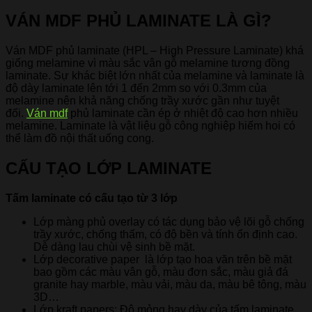
VÁN MDF PHỦ LAMINATE LÀ GÌ?
​Ván MDF phủ laminate (HPL – High Pressure Laminate) khá
giống melamine vì màu sắc vân gỗ melamine tương đồng
laminate. Sự khác biệt lớn nhất của melamine và laminate là
độ dày laminate lên tới 1 đến 2mm so với 0.3mm của
melamine nên khả năng chống trầy xước gần như tuyệt
đối.
Ván mdf
phủ laminate cần ép ở nhiệt độ cao hơn nhiều
melamine. Laminate là vật liệu gỗ công nghiệp hiếm hoi có
thể làm đồ nội thất uống cong.
CẤU TẠO LỚP LAMINATE
Tấm laminate có cấu tạo từ 3 lớp
Lớp màng phủ overlay có tác dụng bảo vệ lõi gỗ chống
trầy xước, chống thấm, có độ bền và tính ổn định cao.
Dễ dàng lau chùi vệ sinh bề mặt.
Lớp decorative paper là lớp tạo hoa văn trên bề mặt
bao gồm các màu vân gỗ, màu đơn sắc, màu giả đá
granite hay marble, màu vải, màu da, màu bê tông, màu
3D…
Lớp kraft papers: Độ mỏng hay dày của tấm laminate