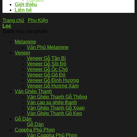
Giới thiệu
Liên hệ
Trang chủ
/
Phụ Kiện
Lọc
Danh mục sản phẩm
Melamine
Ván Phủ Melamine
Veneer
Veneer Gỗ Tần Bì
Veneer Gỗ Sồi Đỏ
Veneer Gỗ Óc Chó
Veneer Gỗ Gõ Đỏ
Veneer Gỗ Đinh Hương
Veneer Gỗ Hương Xám
Ván Ghép Thanh
Ván Ghép Thanh Gỗ Thông
Ván cao su ghép thanh
Ván Ghép Thanh Gỗ Xoan
Ván Ghép Thanh Gỗ Keo
Gỗ Dán
Gỗ Dán
Coppha Phủ Phim
Ván Coppha Phủ Phim