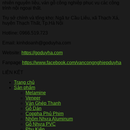
nhiên nguyên liệu, ván gỗ công nghiệp phục vụ các công
trình nội ngoại thất.
Trụ sở chính và tổng kho: Ngã tư Cầu Liêu, xã Thạch Xá,
huyện Thạch Thất, Tp.Hà Nội
Hotline:
0966.519.723
Email: kinhdoanh@goduyha.com
Website:
https://goduyha.com
Fanpage:
https://www.facebook.com/vancongnghiepduyha
LIÊN KẾT
Trang chủ
Sản phẩm
Melamine
Veneer
Ván Ghép Thanh
Gỗ Dán
Coppha Phủ Phim
Nhôm Nhựa Aluminum
Gỗ Nhựa PVC
Phụ Kiện