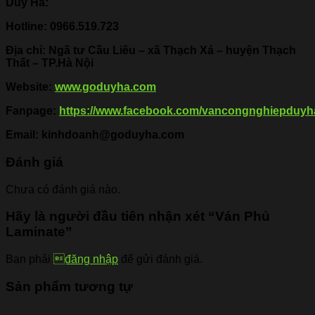
Duy Hà:
Hotline:
0966.519.723
Địa chỉ: Ngã tư Cầu Liêu – xã Thạch Xá – huyện Thạch
Thất – TP.Hà Nội
Website:
www.goduyha.com
Fanpage:
https://www.facebook.com/vancongnghiepduyh
Email: kinhdoanh@goduyha.com
Đánh giá
Chưa có đánh giá nào.
Hãy là người đầu tiên nhận xét “Ván Phủ
Laminate”
Bạn phải
đăng nhập
để gửi đánh giá.
Sản phẩm tương tự