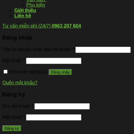
Phụ kiện
Giới thiệu
Liên hệ
Tư vấn miễn phí (24/7)
0963 207 604
Đăng nhập
Tên tài khoản hoặc địa chỉ email
*
Mật khẩu
*
Ghi nhớ mật khẩu
Đăng nhập
Quên mật khẩu?
Đăng ký
Địa chỉ email
*
Mật khẩu
*
Đăng ký