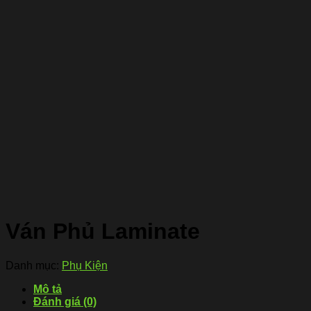
Ván Phủ Laminate
Danh mục:
Phụ Kiện
Mô tả
Đánh giá (0)