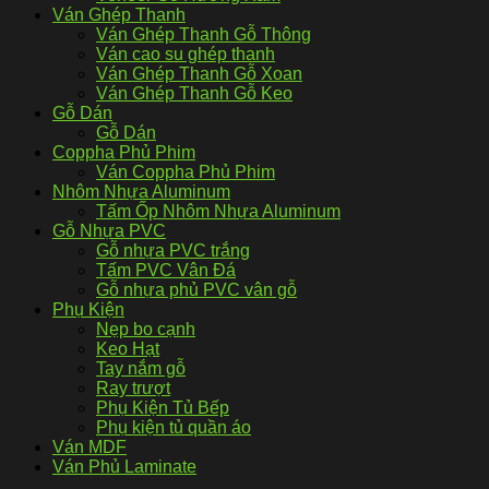
Ván Ghép Thanh
Ván Ghép Thanh Gỗ Thông
Ván cao su ghép thanh
Ván Ghép Thanh Gỗ Xoan
Ván Ghép Thanh Gỗ Keo
Gỗ Dán
Gỗ Dán
Coppha Phủ Phim
Ván Coppha Phủ Phim
Nhôm Nhựa Aluminum
Tấm Ốp Nhôm Nhựa Aluminum
Gỗ Nhựa PVC
Gỗ nhựa PVC trắng
Tấm PVC Vân Đá
Gỗ nhựa phủ PVC vân gỗ
Phụ Kiện
Nẹp bo cạnh
Keo Hạt
Tay nắm gỗ
Ray trượt
Phụ Kiện Tủ Bếp
Phụ kiện tủ quần áo
Ván MDF
Ván Phủ Laminate