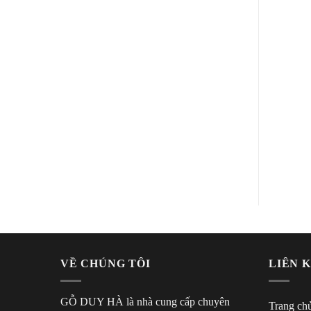
VENEER
VENEER
Veneer Gõ đỏ A phủ keo
Veneer Gỗ Óc Chó
bóng
ĐỌC TIẾP
ĐỌC TIẾP
VỀ CHÚNG TÔI
LIÊN 
GỖ DUY HÀ là nhà cung cấp chuyên
Trang ch