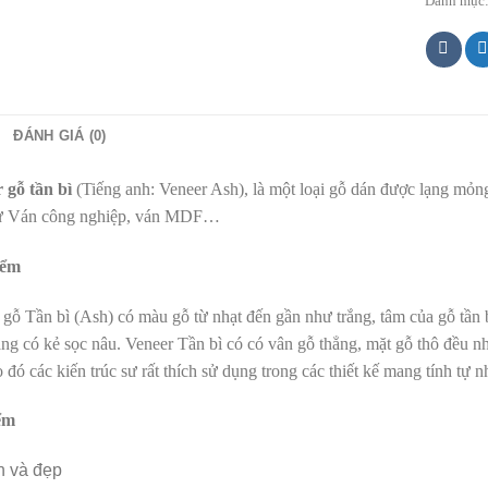
Danh mục
ĐÁNH GIÁ (0)
 gỗ tần bì
(Tiếng anh: Veneer Ash), là một loại gỗ dán được lạng mỏng
ư Ván công nghiệp, ván MDF…
iểm
 gỗ Tần bì (Ash) có màu gỗ từ nhạt đến gần như trắng, tâm của gỗ tần
ng có kẻ sọc nâu. Veneer Tần bì có có vân gỗ thẳng, mặt gỗ thô đều nh
 đó các kiến trúc sư rất thích sử dụng trong các thiết kế mang tính tự nh
ểm
n và đẹp