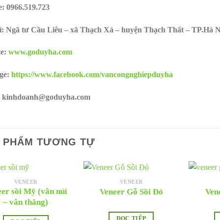
e:
0966.519.723
ỉ: Ngã tư Cầu Liêu – xã Thạch Xá – huyện Thạch Thất – TP.Hà N
te:
www.goduyha.com
ge:
https://www.facebook.com/vancongnghiepduyha
: kinhdoanh@goduyha.com
 PHẨM TƯƠNG TỰ
VENEER
VENEER
er sồi Mỹ (vân núi
Veneer Gỗ Sồi Đỏ
Ven
– vân thẳng)
ĐỌC TIẾP