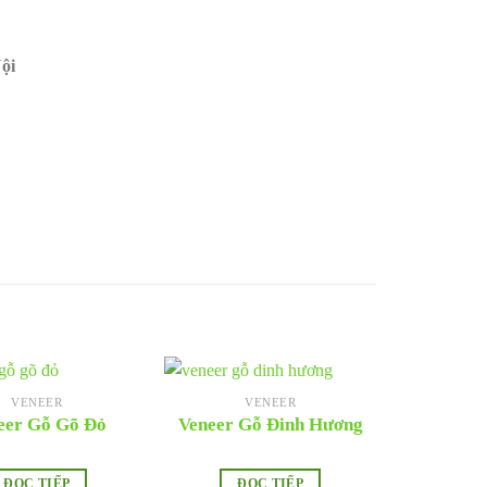
ội
VENEER
VENEER
eer Gỗ Gõ Đỏ
Veneer Gỗ Đinh Hương
ĐỌC TIẾP
ĐỌC TIẾP