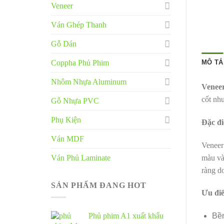
Veneer
Ván Ghép Thanh
Gỗ Dán
Coppha Phủ Phim
MÔ TẢ
Nhôm Nhựa Aluminum
Veneer
cốt nh
Gỗ Nhựa PVC
Phụ Kiện
Đặc đ
Ván MDF
Veneer
Ván Phủ Laminate
màu và
ràng do
SẢN PHẨM ĐANG HOT
Ưu đi
Phủ phim A1 xuất khẩu
Bề