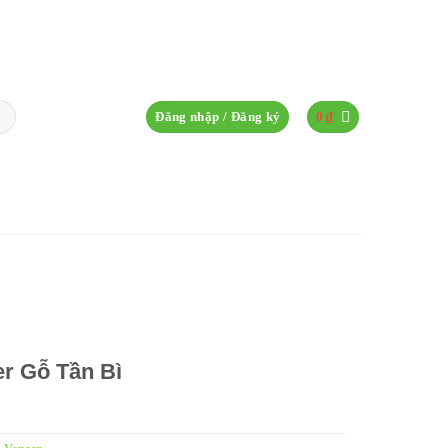
Đăng nhập / Đăng ký
0
₫
r Gỗ Tần Bì