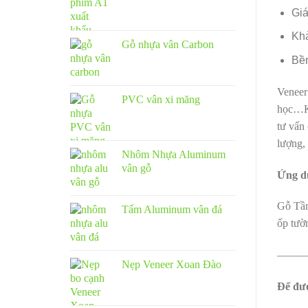
Giá
Khả
Gỗ nhựa vân Carbon
Bề
Veneer
PVC vân xi măng
học…Kh
tư vấn
lượng,
Nhôm Nhựa Aluminum
vân gỗ
Ứng d
Gỗ Tần 
Tấm Aluminum vân đá
ốp tườn
——
Nẹp Veneer Xoan Đào
Để đượ