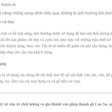
 thành rẻ
 năng chống cong vênh hiệu quả, không bị ảnh hưởng bởi thời 
n và đẹp
 Ash có bề mặt sáng, nên thường được sử dụng để làm nội thất phòng kh
i lên sản phẩm, rất đẹp và cuốn hút, phù hợp với những mẫu thiết kế h
 cho khách hàng, thay cho Tần bì tự nhiên để giảm chi phí xây dựng c
 đáp ứng yêu cầu của khách hàng.
ụng
bì sử dụng cho đóng đồ nội thất như đồ gỗ nội thất, ván sàn, cửa, đồ g
g, tay cầm của các loại dụng cụ và gỗ tiện các loại.
————————————————————————————
c tư vấn về chất lượng và giá thành ván ghép thanh gỗ Cao Su, q