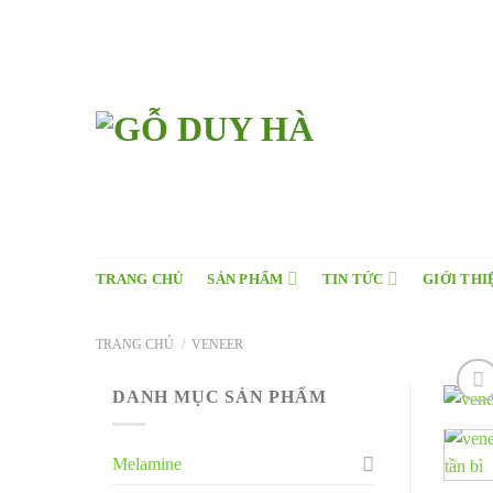
Skip
to
content
TRANG CHỦ
SẢN PHẨM
TIN TỨC
GIỚI THI
TRANG CHỦ
/
VENEER
DANH MỤC SẢN PHẨM
Melamine