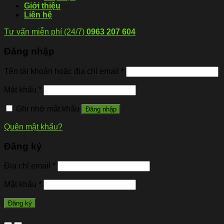
Giới thiệu
Liên hệ
Tư vấn miễn phí (24/7)
0963 207 604
Đăng nhập
Tên tài khoản hoặc địa chỉ email
*
Mật khẩu
*
Ghi nhớ mật khẩu
Đăng nhập
Quên mật khẩu?
Đăng ký
Địa chỉ email
*
Mật khẩu
*
Đăng ký