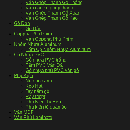
Ván Ghép Thanh Gỗ Thông
Ván cao su ghép thanh
Ván Ghép Thanh Gỗ Xoan
Ván Ghép Thanh Gỗ Keo
Gỗ Dán
Gỗ Dán
Coppha Phủ Phim
Ván Coppha Phủ Phim
Nhôm Nhựa Aluminum
Tấm Ốp Nhôm Nhựa Aluminum
Gỗ Nhựa PVC
Gỗ nhựa PVC trắng
Tấm PVC Vân Đá
Gỗ nhựa phủ PVC vân gỗ
Phụ Kiện
Nẹp bo cạnh
Keo Hạt
Tay nắm gỗ
Ray trượt
Phụ Kiện Tủ Bếp
Phụ kiện tủ quần áo
Ván MDF
Ván Phủ Laminate