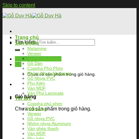
Skip to content
Trang chủ
Tìm kiếm:
Sản phẩm
Melamine
Veneer
Ván Ghép Thanh
Đăng nhập / Đăng ký
Gỗ Dán
0
₫
Coppha Phủ Phim
Nhôm Nhựa Aluminum
Chưa có sản phẩm trong giỏ hàng.
Gỗ Nhựa PVC
Phụ Kiện
Ván MDF
Ván Phủ Laminate
Giỏ hàng
Tin tức
Coppha phủ phim
Chưa có sản phẩm trong giỏ hàng.
Melamine
Veneer
Gỗ nhựa PVC
Nhôm nhựa Aluminum
Ván ghép thanh
Ván MDF
Phụ kiện