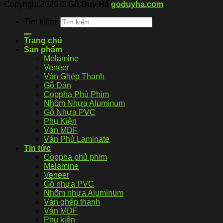
Copyright 2026 ©
Gỗ Duy Hà
goduyha.com
Tìm kiếm:
Trang chủ
Sản phẩm
Melamine
Veneer
Ván Ghép Thanh
Gỗ Dán
Coppha Phủ Phim
Nhôm Nhựa Aluminum
Gỗ Nhựa PVC
Phụ Kiện
Ván MDF
Ván Phủ Laminate
Tin tức
Coppha phủ phim
Melamine
Veneer
Gỗ nhựa PVC
Nhôm nhựa Aluminum
Ván ghép thanh
Ván MDF
Phụ kiện