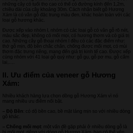
những cây có tuổi thọ cao có thể có đường kính đến 1,2m,
chiều dài của cây khoảng 30m. Cách nhận biết gỗ Hương
Xám là có vân gỗ đặc trung màu đen, khác hoàn toàn với các
loại gỗ hương khác.
Được xếp vào nhóm I, nhóm có các loại gỗ có vân gỗ rõ nét,
màu sắc đẹp, không có mối mọi, có hương thơm và có giá trị
cao. Những cây gỗ thoại nhóm I đều có các đặc điểm như:
thớ gỗ mịn, độ bền chắc chắn, chống được mối mọt, có mùi
thơm đặc trưng riêng, mang đến giá trị kinh tế cao. Được xếp
cùng nhóm với 41 loại gỗ quý như: gỗ gụ, gỗ pơ mu, gỗ cẩm
lai,….
II. Ưu điểm của veneer gỗ Hương
Xám:
Nhiều khách hàng lựa chọn dồng gỗ Hương Xám vì nó
mang nhiều ưu điêm nổi bật.
– Độ Bền
: có dộ bền cao, bề mặt láng mịn so với nhiều dòng
gỗ khác.
– Chống mối mọt
: một vấn đề gặp phải ở nhiều dòng gỗ là
bị mối mọt, riêng với dòng gỗ Hương Xám, bạn có thể yên