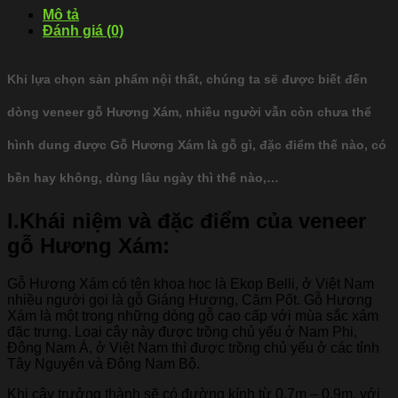
Mô tả
Đánh giá (0)
Khi lựa chọn sản phẩm nội thất, chúng ta sẽ được biết đến
dòng veneer gỗ Hương Xám, nhiều người vẫn còn chưa thể
hình dung được Gỗ Hương Xám là gỗ gì, đặc điểm thế nào, có
bền hay không, dùng lâu ngày thì thế nào,…
I.Khái niệm và đặc điểm của veneer
gỗ Hương Xám:
Gỗ Hương Xám có tên khoa học là Ekop Belli, ở Việt Nam
nhiều người gọi là gỗ Giáng Hương, Căm Pốt. Gỗ Hương
Xám là một trong những dòng gỗ cao cấp với mùa sắc xám
đặc trưng. Loại cây này được trồng chủ yếu ở Nam Phi,
Đông Nam Á, ở Việt Nam thì được trồng chủ yếu ở các tỉnh
Tây Nguyên và Đông Nam Bộ.
Khi cây trưởng thành sẽ có đường kính từ 0,7m – 0,9m, với