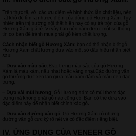
Trên thực tế, với các ưu điểm về hình thức lẫn chất liệu, nên
rất khỏ để tìm ra nhược điểm của dòng gỗ Hương Xám. Tuy
nhiên trên thị trường nội thất hiện nay có sự trà trộn của gỗ
Hương Xám giá rẻ. Vì vậy bạn nên nắm được một số thông
tin cơ bản để tránh mua phải gỗ kém chất lượng.
Cách nhận biết gỗ Hương Xám:
bạn có thể nhận biết gỗ
Hương Xám chất lượng dựa vào một số dấu hiệu nhận biết
sau:
–
Dựa vào màu sắc
: Đặc trưng màu sắc của gỗ Hương
Xám là màu xám, nâu nhạt hoặc vàng nhạt.Các đường vân
gỗ thường đực xen lẫn giữa màu xám đậm và màu đen đặc
trưng.
–
Dựa vài mùi hương
: Gỗ Hương Xám có mùi thơm đặc
trưng mà không phải gỗ nào cũng có. Bạn có thể dựa vào
đặc điểm này để nhận biết chính xác gỗ.
–
Dựa vào đường vân gỗ
: Gỗ Hương Xám có những
đường vân gỗ cực kỳ rõ nét và có đặc điểm riêng biệt.
IV. ỨNG DỤNG CỦA VENEER GỖ