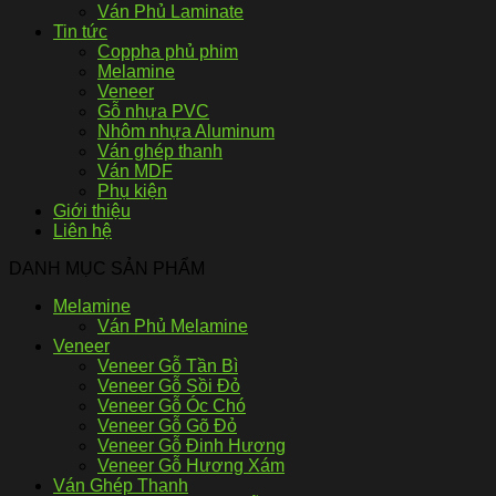
Ván Phủ Laminate
Tin tức
Coppha phủ phim
Melamine
Veneer
Gỗ nhựa PVC
Nhôm nhựa Aluminum
Ván ghép thanh
Ván MDF
Phụ kiện
Giới thiệu
Liên hệ
DANH MỤC SẢN PHẨM
Melamine
Ván Phủ Melamine
Veneer
Veneer Gỗ Tần Bì
Veneer Gỗ Sồi Đỏ
Veneer Gỗ Óc Chó
Veneer Gỗ Gõ Đỏ
Veneer Gỗ Đinh Hương
Veneer Gỗ Hương Xám
Ván Ghép Thanh