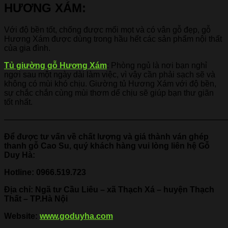
HƯƠNG XÁM:
Với độ bền tốt, chống được mối mọt và có vân gỗ đẹp, gỗ
Hương Xám được dùng trong hầu hết các sản phẩm nội thất
của gia đình.
Tủ giường gỗ Hương Xám
: Phòng ngủ là nơi bạn nghỉ
ngơi sau một ngày dài làm việc, vì vậy cần phải sạch sẽ và
không có mùi khó chịu. Giường tủ Hương Xám với độ bền,
sự chắc chắn cùng mùi thơm dể chịu sẽ giúp bạn thư giãn
tốt nhất.
———————————————————————————
Để được tư vấn về chất lượng và giá thành ván ghép
thanh gỗ Cao Su, quý khách hàng vui lòng liên hệ Gỗ
Duy Hà:
Hotline:
0966.519.723
Địa chỉ: Ngã tư Cầu Liêu – xã Thạch Xá – huyện Thạch
Thất – TP.Hà Nội
Website:
www.goduyha.com