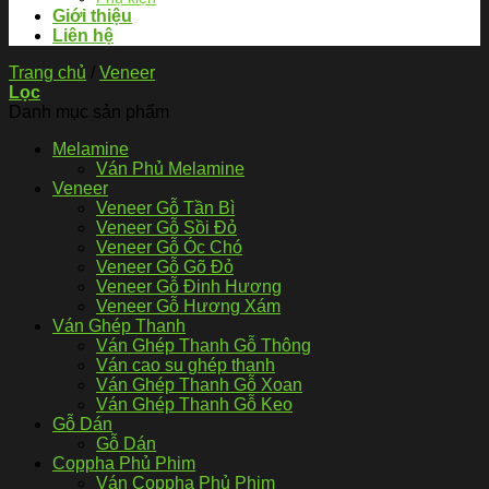
Giới thiệu
Liên hệ
Trang chủ
/
Veneer
Lọc
Danh mục sản phẩm
Melamine
Ván Phủ Melamine
Veneer
Veneer Gỗ Tần Bì
Veneer Gỗ Sồi Đỏ
Veneer Gỗ Óc Chó
Veneer Gỗ Gõ Đỏ
Veneer Gỗ Đinh Hương
Veneer Gỗ Hương Xám
Ván Ghép Thanh
Ván Ghép Thanh Gỗ Thông
Ván cao su ghép thanh
Ván Ghép Thanh Gỗ Xoan
Ván Ghép Thanh Gỗ Keo
Gỗ Dán
Gỗ Dán
Coppha Phủ Phim
Ván Coppha Phủ Phim