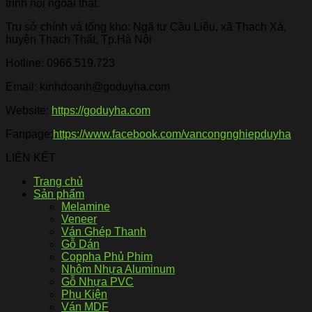
trình nội ngoại thất.
Trụ sở chính và tổng kho: Ngã tư Cầu Liêu, xã Thạch Xá,
huyện Thạch Thất, Tp.Hà Nội
Hotline:
0966.519.723
Email: kinhdoanh@goduyha.com
Website:
https://goduyha.com
Fanpage:
https://www.facebook.com/vancongnghiepduyha
LIÊN KẾT
Trang chủ
Sản phẩm
Melamine
Veneer
Ván Ghép Thanh
Gỗ Dán
Coppha Phủ Phim
Nhôm Nhựa Aluminum
Gỗ Nhựa PVC
Phụ Kiện
Ván MDF