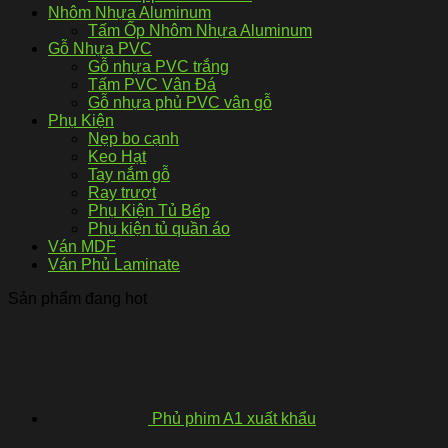
Nhôm Nhựa Aluminum
Tấm Ốp Nhôm Nhựa Aluminum
Gỗ Nhựa PVC
Gỗ nhựa PVC trắng
Tấm PVC Vân Đá
Gỗ nhựa phủ PVC vân gỗ
Phụ Kiện
Nẹp bo cạnh
Keo Hạt
Tay nắm gỗ
Ray trượt
Phụ Kiện Tủ Bếp
Phụ kiện tủ quần áo
Ván MDF
Ván Phủ Laminate
Sản phẩm đang hot
Phủ phim A1 xuất khẩu