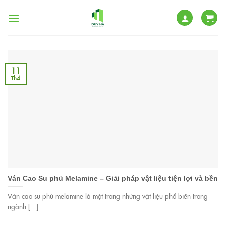
Skip
to
content
11
Th4
Ván Cao Su phủ Melamine – Giải pháp vật liệu tiện lợi và bền
Ván cao su phủ melamine là một trong những vật liệu phổ biến trong
ngành [...]