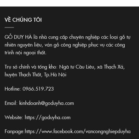
VỀ CHÚNG TÔI
GỖ DUY HÀ là nhà cung cấp chuyên nghiệp các loại gỗ tự
nhiên nguyên liệu, ván gỗ công nghiệp phục vụ các công
trình nội ngoại thất.
Trụ sở chính và tổng kho: Ngã tư Cầu Liêu, xã Thạch Xá,
huyện Thạch Thất, Tp.Hà Nội
Hotline:
0966.519.723
Email: kinhdoanh@goduyha.com
Website:
https://goduyha.com
Fanpage:
https://www.facebook.com/vancongnghiepduyha