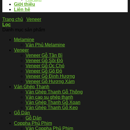
Giới thiệu
Liên hệ
Trang chủ
/
Veneer
Lọc
Danh mục sản phẩm
Melamine
Ván Phủ Melamine
Veneer
Veneer Gỗ Tần Bì
Veneer Gỗ Sồi Đỏ
Veneer Gỗ Óc Chó
Veneer Gỗ Gõ Đỏ
Veneer Gỗ Đinh Hương
Veneer Gỗ Hương Xám
Ván Ghép Thanh
Ván Ghép Thanh Gỗ Thông
Ván cao su ghép thanh
Ván Ghép Thanh Gỗ Xoan
Ván Ghép Thanh Gỗ Keo
Gỗ Dán
Gỗ Dán
Coppha Phủ Phim
Ván Coppha Phủ Phim