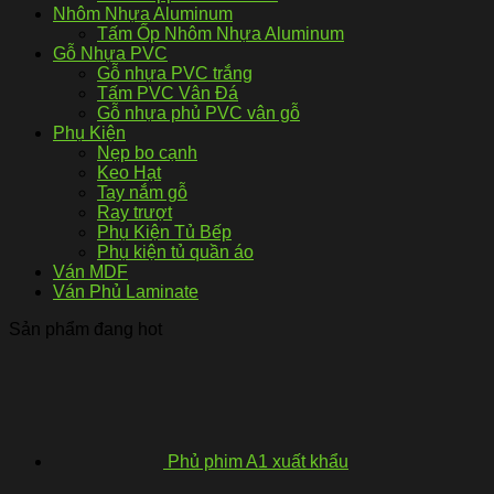
Nhôm Nhựa Aluminum
Tấm Ốp Nhôm Nhựa Aluminum
Gỗ Nhựa PVC
Gỗ nhựa PVC trắng
Tấm PVC Vân Đá
Gỗ nhựa phủ PVC vân gỗ
Phụ Kiện
Nẹp bo cạnh
Keo Hạt
Tay nắm gỗ
Ray trượt
Phụ Kiện Tủ Bếp
Phụ kiện tủ quần áo
Ván MDF
Ván Phủ Laminate
Sản phẩm đang hot
Phủ phim A1 xuất khẩu