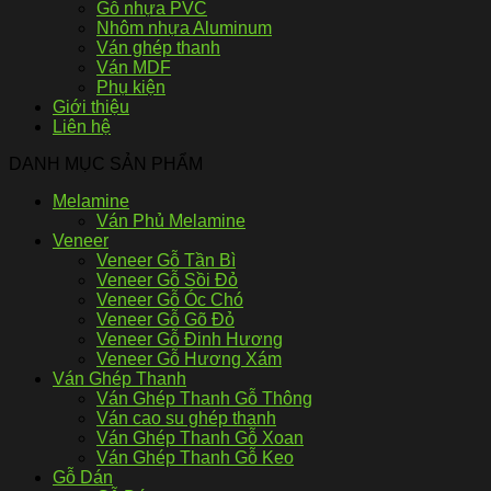
Gỗ nhựa PVC
Nhôm nhựa Aluminum
Ván ghép thanh
Ván MDF
Phụ kiện
Giới thiệu
Liên hệ
DANH MỤC SẢN PHẨM
Melamine
Ván Phủ Melamine
Veneer
Veneer Gỗ Tần Bì
Veneer Gỗ Sồi Đỏ
Veneer Gỗ Óc Chó
Veneer Gỗ Gõ Đỏ
Veneer Gỗ Đinh Hương
Veneer Gỗ Hương Xám
Ván Ghép Thanh
Ván Ghép Thanh Gỗ Thông
Ván cao su ghép thanh
Ván Ghép Thanh Gỗ Xoan
Ván Ghép Thanh Gỗ Keo
Gỗ Dán