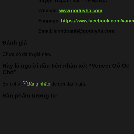
huyện Thạch Thất – TP.Hà Nội
Website:
www.goduyha.com
Fanpage:
https://www.facebook.com/van
Email: kinhdoanh@goduyha.com
Đánh giá
Chưa có đánh giá nào.
Hãy là người đầu tiên nhận xét “Veneer Gỗ Óc
Chó”
Bạn phải
đăng nhập
để gửi đánh giá.
Sản phẩm tương tự