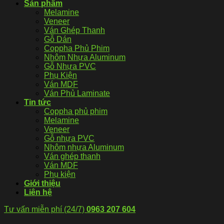
Sản phẩm
Melamine
Veneer
Ván Ghép Thanh
Gỗ Dán
Coppha Phủ Phim
Nhôm Nhựa Aluminum
Gỗ Nhựa PVC
Phụ Kiện
Ván MDF
Ván Phủ Laminate
Tin tức
Coppha phủ phim
Melamine
Veneer
Gỗ nhựa PVC
Nhôm nhựa Aluminum
Ván ghép thanh
Ván MDF
Phụ kiện
Giới thiệu
Liên hệ
Tư vấn miễn phí (24/7)
0963 207 604