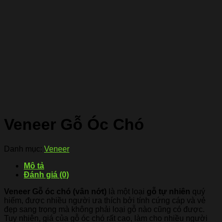
Veneer Gỗ Óc Chó
Danh mục:
Veneer
Mô tả
Đánh giá (0)
Veneer Gỗ óc chó
(vân nớt)
là một loại
gỗ tự nhiên
quý
hiếm, được nhiều người ưa thích bởi tính cứng cáp và vẻ
đẹp sang trọng mà không phải loại gỗ nào cũng có được.
Tuy nhiên, giá của gỗ óc chó rất cao, làm cho nhiều người