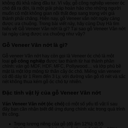
không đủ khả năng đầu tư. Vì vậy, gỗ công nghiệp veneer óc
chó đã ra đời, là một giải pháp hoàn hảo cho những người
muốn có một không gian nội thất đẹp sang trọng với giá
thành phải chăng. Hiện nay, gỗ Veneer vân nớt ngày càng
được ưa chuộng. Trong bài viết này, hãy cùng Duy Hà tìm
hiểu về Gỗ Veneer Vân nớt là gì? Tại sao gỗ Veneer Vân nớt
lại ngày càng được ưa chuộng như vậy?
Gỗ Veneer Vân nớt là gì?
Gỗ veneer Vân nớt hay còn gọi là Veneer óc chó là một
loại
gỗ công nghiệp
được tạo thành từ hai thành phần
chính: ván gỗ MDF, HDF, MFC, Pollywood… và lớp phủ bề
mặt là một lớp mỏng từ thân cây óc chó. Miếng ván veneer
có độ dày từ 1 Rem đến 3 Ly, với đường vân gỗ rõ nét và sắc
nét không thua kém gỗ óc chó tự nhiên.
Đặc tính vật lý của gỗ Veneer Vân nớt
Ván Veneer Vân nớt (óc chó)
có một số yếu tố vật lí sau
đây bạn cần nhận biết để ứng dụng chính xác trong quá trình
thi công.
Trọng lượng riêng của gỗ (độ ẩm 12%): 0.55