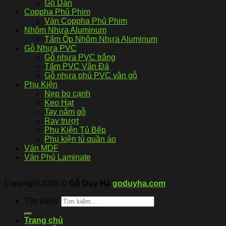
Gỗ Dán
Coppha Phủ Phim
Ván Coppha Phủ Phim
Nhôm Nhựa Aluminum
Tấm Ốp Nhôm Nhựa Aluminum
Gỗ Nhựa PVC
Gỗ nhựa PVC trắng
Tấm PVC Vân Đá
Gỗ nhựa phủ PVC vân gỗ
Phụ Kiện
Nẹp bo cạnh
Keo Hạt
Tay nắm gỗ
Ray trượt
Phụ Kiện Tủ Bếp
Phụ kiện tủ quần áo
Ván MDF
Ván Phủ Laminate
Copyright 2026 ©
Gỗ Duy Hà
goduyha.com
Tìm kiếm:
Trang chủ