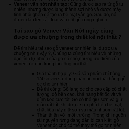
Veneer vân nớt nhân tạo:
Cũng được tạo ra từ gỗ tự
nhiên, nhưng được lạng thành sợi nhỏ và được máy
tính phối ghép để tạo ra bề mặt vân gỗ. Sau đó, nó
được dán lên các loại ván cốt gỗ công nghiệp
Tại sao gỗ Veneer Vân Nớt ngày càng
được ưa chuộng trong thiết kế nội thất ?
Để tìm hiểu tại sao gỗ veneer tự nhiên lại được ưa
chuộng như vậy ?, Chúng ta cùng tìm hiểu về những
đặc tính tự nhiên của gỗ có chó,những ưu điểm của
veneer óc chó trong thi công nội thất.
Giá thành hợp lý: Giá sản phẩm chỉ bằng
1/4 so với sử dụng toàn bộ nội thất bằng gỗ
óc chó tự nhiên.
Dễ thi công: Gỗ lạng óc chó cao cấp có chất
lượng, độ bền cao, khả năng bắt ốc vít và
dính keo cực tốt. Gỗ có thể giữ sơn và giữ
màu rất tốt, khi được sơn phủ trên bề mặt,
chất liệu này giữ sơn và màu nhuộm rất tốt.
Thân thiện với môi trường: Trong khi nguồn
tài nguyên rừng đang dần bị cạn kiệt, gỗ
Veneer óc chó có thể thay thế gỗ tự nhiên