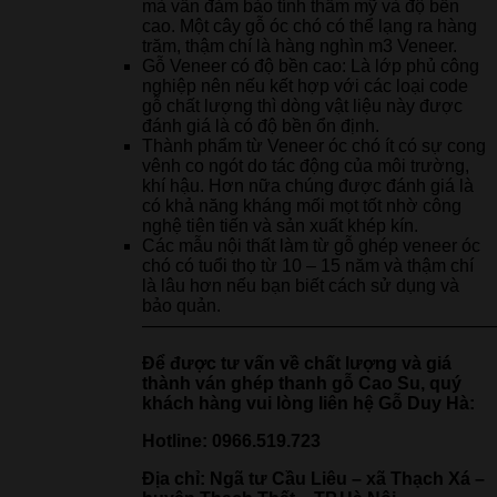
mà vẫn đảm bảo tính thẩm mỹ và độ bền
cao. Một cây gỗ óc chó có thể lạng ra hàng
trăm, thậm chí là hàng nghìn m3 Veneer.
Gỗ Veneer có độ bền cao: Là lớp phủ công
nghiệp nên nếu kết hợp với các loại code
gỗ chất lượng thì dòng vật liệu này được
đánh giá là có độ bền ổn định.
Thành phẩm từ Veneer óc chó ít có sự cong
vênh co ngót do tác động của môi trường,
khí hậu. Hơn nữa chúng được đánh giá là
có khả năng kháng mối mọt tốt nhờ công
nghệ tiên tiến và sản xuất khép kín.
Các mẫu nội thất làm từ gỗ ghép veneer óc
chó có tuổi thọ từ 10 – 15 năm và thậm chí
là lâu hơn nếu bạn biết cách sử dụng và
bảo quản.
————————————————————
Để được tư vấn về chất lượng và giá
thành ván ghép thanh gỗ Cao Su, quý
khách hàng vui lòng liên hệ Gỗ Duy Hà:
Hotline:
0966.519.723
Địa chỉ: Ngã tư Cầu Liêu – xã Thạch Xá –