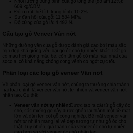
Khối lượng trung bình của gỗ tổng thể (độ ẩm 12%):
609 kg/CBM
Độ co rút thể tích trung bình: 10.2%
Sự đàn hồi của gỗ: 11 584 MPa
Độ cứng của gỗ là: 4 492 N.
Cấu tạo gỗ Veneer Vân nớt
Những đường vân của gỗ được đánh giá cao bởi màu sắc
mịn đẹp khá giống với loại gỗ óc chó tự nhiên khác. Dát gỗ
có màu hơi giống màu be, còn tâm gỗ có màu nâu nhạt của
socola, có khả năng chống cong vênh co ngót cực tốt.
Phân loại các loại gỗ veneer Vân nớt
Về phân loại gỗ veneer vân nớt, chúng ta thường chia thành
hai loại chính là veneer vân nớt tự nhiên và veneer vân nớt
nhân tạo. Cụ thể:
Veneer vân nớt tự nhiên:
Được tạo ra cắt từ gỗ cây óc
chó, các miếng gỗ này được ghép lại thành một bề mặt
lớn và dán lên cốt gỗ công nghiệp. Bề mặt veneer vân
nớt tự nhiên mang lại vẻ đẹp tương tự như gỗ óc chó
thật. Tuy nhiên, giá thành của veneer óc chó tự nhiên
cao hơn so với veneer óc chó nhân tạo.