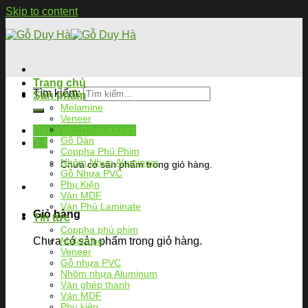
Skip to content
Trang chủ
Tìm kiếm:
Sản phẩm
Melamine
Veneer
Ván Ghép Thanh
Đăng nhập / Đăng ký
Gỗ Dán
0
₫
Coppha Phủ Phim
Nhôm Nhựa Aluminum
Chưa có sản phẩm trong giỏ hàng.
Gỗ Nhựa PVC
Phụ Kiện
Ván MDF
Ván Phủ Laminate
Giỏ hàng
Tin tức
Coppha phủ phim
Chưa có sản phẩm trong giỏ hàng.
Melamine
Veneer
Gỗ nhựa PVC
Nhôm nhựa Aluminum
Ván ghép thanh
Ván MDF
Phụ kiện