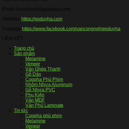
Email: kinhdoanh@goduyha.com
Website:
https://goduyha.com
Fanpage:
https://www.facebook.com/vancongnghiepduyha
LIÊN KẾT
Trang chủ
Sản phẩm
Melamine
Veneer
Ván Ghép Thanh
Gỗ Dán
Coppha Phủ Phim
Nhôm Nhựa Aluminum
Gỗ Nhựa PVC
Phụ Kiện
Ván MDF
Ván Phủ Laminate
Tin tức
Coppha phủ phim
Melamine
Veneer