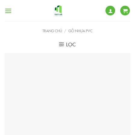
Skip
to
content
TRANG CHỦ
/
GỖ NHỰA PVC
LỌC