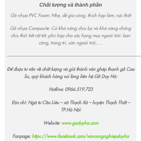
Chất lượng và thành phần
Gỗ nhựa PVC Foam: Nhẹ, dễ gia công, thích hợp làm, nội thất
Gỗ nhựa Composite: Có khả năng chịu lực và khả năng chống
chịu thời tiết rất tốt, phù hợp cho các hạng mục ngoài trời: ban
công, trang trí, sàn ngoài trời,….
——————————————————————————————
Để được tư vấn về chất lượng và giá thành ván ghép thanh gỗ Cao
Su, quý khách hàng vui lòng liên hệ Gỗ Duy Hà:
Hotline:
0966.519.723
Địa chỉ: Ngã tư Cầu Liêu – xã Thạch Xá – huyện Thạch Thất –
TP.Hà Nội
Website:
www.goduyha.com
Fanpage:
https://www.facebook.com/vancongnghiepduyha