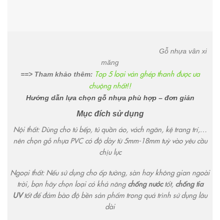
Gỗ nhựa vân xi
măng
Top 5 loại ván ghép thanh được ưa
==> Tham khảo thêm:
chuộng nhất!!
Hướng dẫn lựa chọn gỗ nhựa phù hợp – đơn giản
Mục đích sử dụng
Nội thất: Dùng cho tủ bếp, tủ quần áo, vách ngăn, kệ trang trí,…
nên chọn gỗ nhựa PVC có độ dày từ 5mm-18mm tuỳ vào yêu cầu
chịu lực
Ngoại thất: Nếu sử dụng cho ốp tường, sàn hay không gian ngoài
trời, bạn hãy chọn loại có khả năng
chống nước
tổt,
chống tia
UV
tốt để đảm bào độ bền sản phẩm trong quá trình sử dụng lâu
dài