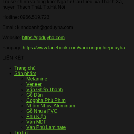
Trụ sở chính và tổng kho: Ngã tư Cầu Liêu, xã Thạch Xá,
huyện Thạch Thất, Tp.Hà Nội
Hotline:
0966.519.723
Email: kinhdoanh@goduyha.com
Website:
https://goduyha.com
Fanpage:
https://www.facebook.com/vancongnghiepduyha
LIÊN KẾT
Trang chủ
Sản phẩm
Melamine
Veneer
Ván Ghép Thanh
Gỗ Dán
Coppha Phủ Phim
Nhôm Nhựa Aluminum
Gỗ Nhựa PVC
Phụ Kiện
Ván MDF
Ván Phủ Laminate
Tin tức