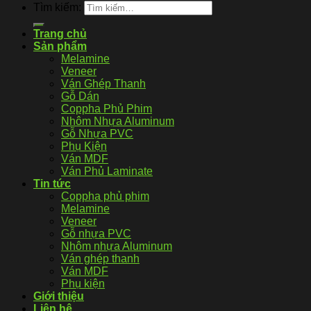
Tìm kiếm:
Trang chủ
Sản phẩm
Melamine
Veneer
Ván Ghép Thanh
Gỗ Dán
Coppha Phủ Phim
Nhôm Nhựa Aluminum
Gỗ Nhựa PVC
Phụ Kiện
Ván MDF
Ván Phủ Laminate
Tin tức
Coppha phủ phim
Melamine
Veneer
Gỗ nhựa PVC
Nhôm nhựa Aluminum
Ván ghép thanh
Ván MDF
Phụ kiện
Giới thiệu
Liên hệ