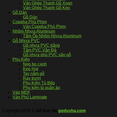
Ván Ghép Thanh Gỗ Xoan
Ván Ghép Thanh Gỗ Keo
Gỗ Dán
Gỗ Dán
Coppha Phủ Phim
Ván Coppha Phủ Phim
Nhôm Nhựa Aluminum
Tấm Ốp Nhôm Nhựa Aluminum
Gỗ Nhựa PVC
Gỗ nhựa PVC trắng
Tấm PVC Vân Đá
Gỗ nhựa phủ PVC vân gỗ
Phụ Kiện
Nẹp bo cạnh
Keo Hạt
Tay nắm gỗ
Ray trượt
Phụ Kiện Tủ Bếp
Phụ kiện tủ quần áo
Ván MDF
Ván Phủ Laminate
Copyright 2026 ©
Gỗ Duy Hà
goduyha.com