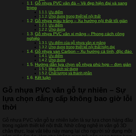
Gỗ nhựa PVC vân đá – Vẻ đẹp hiện đại và sang
trọng
Ưu điểm
Ứng dụng trong thiết kế nội thất
Gỗ nhựa màu trắng – Xu hướng nội thất tối giản
Ưu điểm
Ứng dụng
Gỗ nhựa PVC vân xi măng – Phong cách công
nghiệp
Ưu điểm của gỗ nhựa vân xi măng
Ứng dụng trong thiết kế nội thất hiện đại
Gỗ nhựa van Carbon – Xu hướng cá tính, độc đáo
Ưu điểm
Ứng dụng
Hướng dẫn lựa chọn gỗ nhựa phù hợp – đơn giản
Mục đích sử dụng
Chất lượng và thành phần
Kết luận
Gỗ nhựa PVC vân gỗ tự nhiên – Sự
lựa chọn đẳng cấp không bao giờ lỗi
thời
Gỗ nhựa PVC vân gỗ tự nhiên luôn là sự lựa chọn hàng đầu
trong ngành thiết kế nội thất. Nhờ công nghệ in vân gỗ 3D
chân thực, loại vật liệu này mang lại cho người sử dụng một