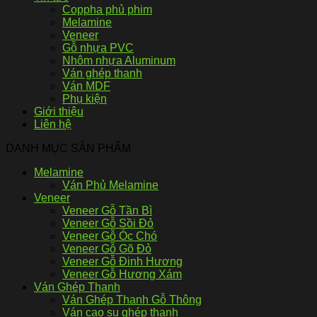
Coppha phủ phim
Melamine
Veneer
Gỗ nhựa PVC
Nhôm nhựa Aluminum
Ván ghép thanh
Ván MDF
Phụ kiện
Giới thiệu
Liên hệ
DANH MỤC SẢN PHẨM
Melamine
Ván Phủ Melamine
Veneer
Veneer Gỗ Tần Bì
Veneer Gỗ Sồi Đỏ
Veneer Gỗ Óc Chó
Veneer Gỗ Gõ Đỏ
Veneer Gỗ Đinh Hương
Veneer Gỗ Hương Xám
Ván Ghép Thanh
Ván Ghép Thanh Gỗ Thông
Ván cao su ghép thanh