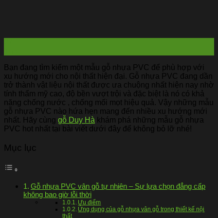
27
Th5
Bạn đang tìm kiếm một mẫu gỗ nhựa PVC để phù hợp với
xu hướng mới cho nội thất hiện đại. Gỗ nhựa PVC đang dần
trở thành vật liệu nội thất được ưa chuộng nhất hiện nay nhờ
tính thẩm mỹ cao, độ bền vượt trội và đặc biệt là nó có khả
năng chống nước , chống mối mọt hiệu quả. Vậy những mẫu
gỗ nhựa PVC nào hứa hẹn mang đến nhiều xu hướng mới
nhất. Hãy cùng
gỗ Duy Hà
khám phá những mẫu gỗ nhựa
PVC hot nhất tại bài viết dưới đây để không bỏ lỡ nhé!
Mục lục
Gỗ nhựa PVC vân gỗ tự nhiên – Sự lựa chọn đẳng cấp
không bao giờ lỗi thời
Ưu điểm
Ứng dụng của gỗ nhựa vân gỗ trong thiết kế nội
thất