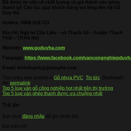
Để được tư vấn về chất lượng và giá thành ván ghép
thanh gỗ Cao Su, quý khách hàng vui lòng liên hệ Gỗ
Duy Hà:
Hotline:
0966.519.723
Địa chỉ: Ngã tư Cầu Liêu – xã Thạch Xá – huyện Thạch
Thất – TP.Hà Nội
Website:
www.goduyha.com
Fanpage:
https://www.facebook.com/vancongnghiepduyh
Email: kinhdoanh@goduyha.com
This entry was posted in
Gỗ nhựa PVC
,
Tin tức
. Bookmark
the
permalink
.
Top 5 loại ván gỗ công nghiệp hot nhất trên thị trường
Top 5 loại ván ghép thanh được ưa chuộng nhất
Trả lời
Bạn phải
đăng nhập
để gửi phản hồi.
Bài viết mới