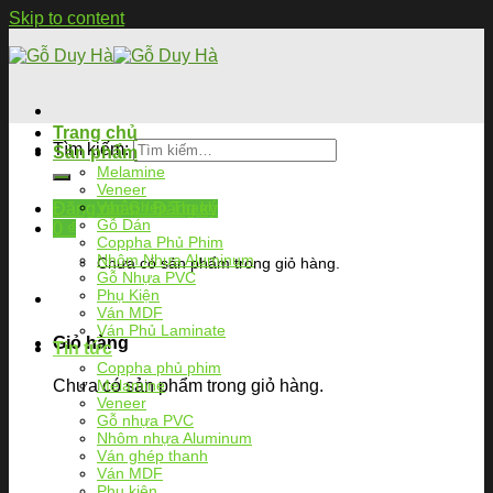
Skip to content
Trang chủ
Tìm kiếm:
Sản phẩm
Melamine
Veneer
Ván Ghép Thanh
Đăng nhập / Đăng ký
Gỗ Dán
0
₫
Coppha Phủ Phim
Nhôm Nhựa Aluminum
Chưa có sản phẩm trong giỏ hàng.
Gỗ Nhựa PVC
Phụ Kiện
Ván MDF
Ván Phủ Laminate
Giỏ hàng
Tin tức
Coppha phủ phim
Chưa có sản phẩm trong giỏ hàng.
Melamine
Veneer
Gỗ nhựa PVC
Nhôm nhựa Aluminum
Ván ghép thanh
Ván MDF
Phụ kiện