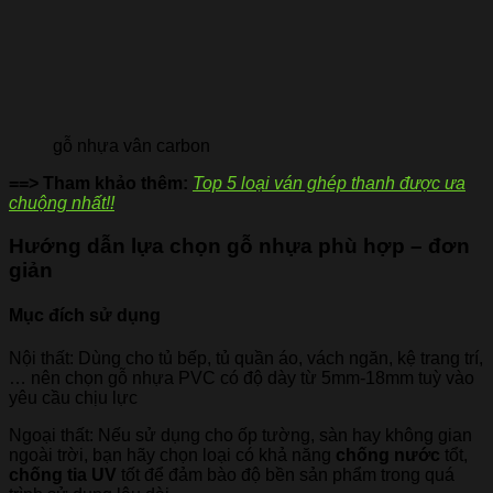
gỗ nhựa vân carbon
==> Tham khảo thêm:
Top 5 loại ván ghép thanh được ưa
chuộng nhất!!
Hướng dẫn lựa chọn gỗ nhựa phù hợp – đơn
giản
Mục đích sử dụng
Nội thất: Dùng cho tủ bếp, tủ quần áo, vách ngăn, kệ trang trí,
… nên chọn gỗ nhựa PVC có độ dày từ 5mm-18mm tuỳ vào
yêu cầu chịu lực
Ngoại thất: Nếu sử dụng cho ốp tường, sàn hay không gian
ngoài trời, bạn hãy chọn loại có khả năng
chống nước
tổt,
chống tia UV
tốt để đảm bào độ bền sản phẩm trong quá