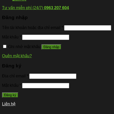
Tư vấn miễn phí (24/7)
0963 207 604
Đăng nhập
Tên tài khoản hoặc địa chỉ email
*
Mật khẩu
*
Ghi nhớ mật khẩu
Đăng nhập
Quên mật khẩu?
Đăng ký
Địa chỉ email
*
Mật khẩu
*
Đăng ký
Liên hệ