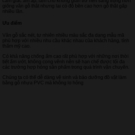
cảm giác ấm áp, làm cho không gian trở nên sang trọng hơn
giống vân gỗ thật nhưng lại có độ bền cao hơn gỗ thật gấp
nhiều lần.
Ưu điểm
Vân gỗ sắc nét, tự nhiên nhiều màu sắc đa dạng mẫu mã
phù hợp với nhiều nhu cầu khác nhau của khách hàng, tính
thẩm mỹ cao.
Có khả năng chống ẩm cao rất phù hợp với những nơi thời
tiết ẩm ướt, không cong vênh nên sẽ hạn chế được tối đa
các trường hợp hỏng sản phẩm trong quá trình vận chuyển.
Chúng ta có thể dễ dàng vệ sinh và bảo dưỡng đồ vật làm
bằng gỗ nhựa PVC mà không lo hỏng