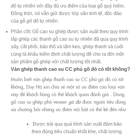
đỏ
tự nhiên với đầy đủ ưu điểm của loại gỗ quý hiếm.
Đồng thời, nó vẫn giữ được lớp vân tinh tế, độc đáo
của gỗ
gõ đỏ
tự nhiên.
Phần cốt: Gỗ cao su ghép được sản xuất theo quy trình
lắp ghép các thanh gỗ cao su tự nhiên đã qua quy trình
sấy, cắt phôi, bào thô và tẩm keo, ghép thanh và cuối
cùng là khâu kiểm định chất lượng để cho ra đời một
sản phẩm gỗ ghép với chất lượng tốt nhất.
Ván ghép thanh cao su CC phủ gõ đỏ có tốt không?
Muốn biết ván ghép thanh cao su CC phủ gõ đỏ có tốt
không, Duy Hà xin chia sẻ một số ưu điểm của loại ván
này để khách hàng có thể khách quan đánh giá . Dòng
gỗ cao su ghép phủ veneer
gõ đỏ
được người tiêu dùng
ưa chuộng bởi những ưu điểm nổi bật có thể kể đến như:
Được trải qua quá trình sản xuất đảm bảo
theo đúng tiêu chuẩn khắt khe, chất lượng