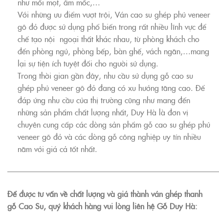
như mối mọt, ẩm mốc,…
Với những ưu điểm vượt trội, Ván cao su ghép phủ veneer
gõ đỏ được sử dụng phổ biến trong rất nhiều lĩnh vực để
chế tạo nội ngoại thất khác nhau, từ phòng khách cho
đến phòng ngủ, phòng bếp, bàn ghế, vách ngăn,…mang
lại sự tiện ích tuyệt đối cho người sử dụng.
Trong thời gian gần đây, nhu cầu sử dụng gỗ cao su
ghép phủ veneer gõ đỏ đang có xu hướng tăng cao. Để
đáp ứng nhu cầu của thị trường cũng như mang đến
những sản phẩm chất lượng nhất, Duy Hà là đơn vị
chuyên cung cấp các dòng sản phẩm gỗ cao su ghép phủ
veneer gõ đỏ và các dòng gỗ công nghiệp uy tín nhiều
năm với giá cả tốt nhất.
———————————————————————————
Để được tư vấn về chất lượng và giá thành ván ghép thanh
gỗ Cao Su, quý khách hàng vui lòng liên hệ Gỗ Duy Hà: