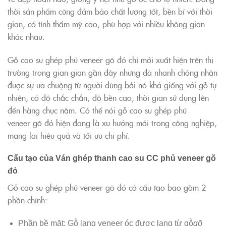
thời sản phẩm cũng đảm bảo chất lượng tốt, bền bỉ với thời
gian, có tính thẩm mỹ cao, phù hợp với nhiều không gian
khác nhau.
Gỗ cao su ghép phủ veneer gõ đỏ chỉ mới xuất hiện trên thị
trường trong gian gian gần đây nhưng đã nhanh chóng nhận
được sự ưa chuộng từ người dùng bởi nó khá giống với gỗ tự
nhiên, có độ chắc chắn, độ bền cao, thời gian sử dụng lên
đến hàng chục năm. Có thể nói gỗ cao su ghép phủ
veneer gõ đỏ hiện đang là xu hướng mới trong công nghiệp,
mang lại hiệu quả và tối ưu chi phí.
Cấu tạo của Ván ghép thanh cao su CC phủ veneer gõ
đỏ
Gỗ cao su ghép phủ veneer gõ đỏ có cấu tạo bao gồm 2
phần chính:
Phần bề mặt: Gỗ lạng veneer óc được lạng từ gỗ
gõ