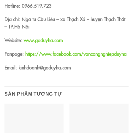
Hotline:
0966.519.723
Địa chỉ: Ngã tư Cầu Liêu – xã Thạch Xá – huyện Thạch Thất
– TP.Hà Nội
Website:
www.goduyha.com
Fanpage:
https://www.facebook.com/vancongnghiepduyha
Email: kinhdoanh@goduyha.com
SẢN PHẨM TƯƠNG TỰ