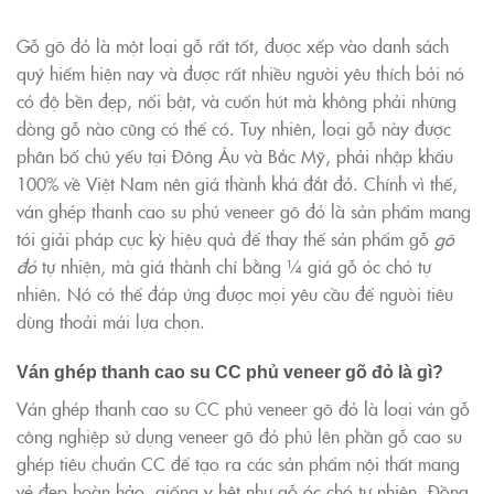
Gỗ gõ đỏ là một loại gỗ rất tốt, được xếp vào danh sách
quý hiếm hiện nay và được rất nhiều người yêu thích bởi nó
có độ bền đẹp, nổi bật, và cuốn hút mà không phải những
dòng gỗ nào cũng có thể có. Tuy nhiên, loại gỗ này được
phân bố chủ yếu tại Đông Âu và Bắc Mỹ, phải nhập khẩu
100% về Việt Nam nên giá thành khá đắt đỏ. Chính vì thế,
ván ghép thanh cao su phủ veneer gõ đỏ là sản phẩm mang
tới giải pháp cực kỳ hiệu quả để thay thế sản phẩm gỗ
gõ
đỏ
tự nhiện, mà giá thành chỉ bằng ¼ giá gỗ óc chó tự
nhiên. Nó có thể đáp ứng được mọi yêu cầu để nguòi tiêu
dùng thoải mái lựa chọn.
Ván ghép thanh cao su CC phủ veneer gõ đỏ là gì?
Ván ghép thanh cao su CC phủ veneer gõ đỏ là loại ván gỗ
công nghiệp sử dụng veneer gõ đỏ phủ lên phần gỗ cao su
ghép tiêu chuẩn CC để tạo ra các sản phẩm nội thất mang
vẻ đẹp hoàn hảo, giống y hệt như gỗ óc chó tự nhiên. Đồng