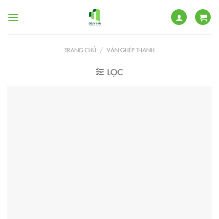
Skip
to
content
TRANG CHỦ
/
VÁN GHÉP THANH
LỌC