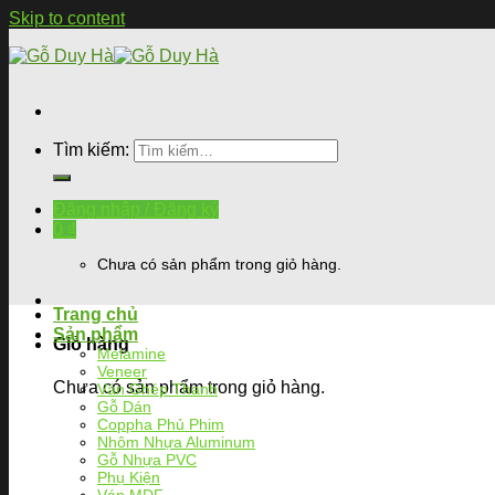
Skip to content
Tìm kiếm:
Đăng nhập / Đăng ký
0
₫
Chưa có sản phẩm trong giỏ hàng.
Trang chủ
Sản phẩm
Giỏ hàng
Melamine
Veneer
Chưa có sản phẩm trong giỏ hàng.
Ván Ghép Thanh
Gỗ Dán
Coppha Phủ Phim
Nhôm Nhựa Aluminum
Gỗ Nhựa PVC
Phụ Kiện