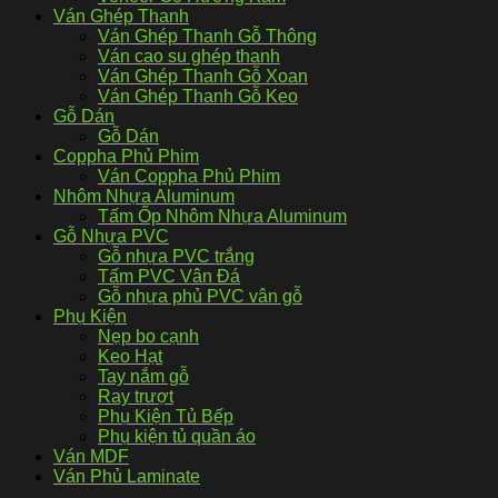
Ván Ghép Thanh
Ván Ghép Thanh Gỗ Thông
Ván cao su ghép thanh
Ván Ghép Thanh Gỗ Xoan
Ván Ghép Thanh Gỗ Keo
Gỗ Dán
Gỗ Dán
Coppha Phủ Phim
Ván Coppha Phủ Phim
Nhôm Nhựa Aluminum
Tấm Ốp Nhôm Nhựa Aluminum
Gỗ Nhựa PVC
Gỗ nhựa PVC trắng
Tấm PVC Vân Đá
Gỗ nhựa phủ PVC vân gỗ
Phụ Kiện
Nẹp bo cạnh
Keo Hạt
Tay nắm gỗ
Ray trượt
Phụ Kiện Tủ Bếp
Phụ kiện tủ quần áo
Ván MDF
Ván Phủ Laminate