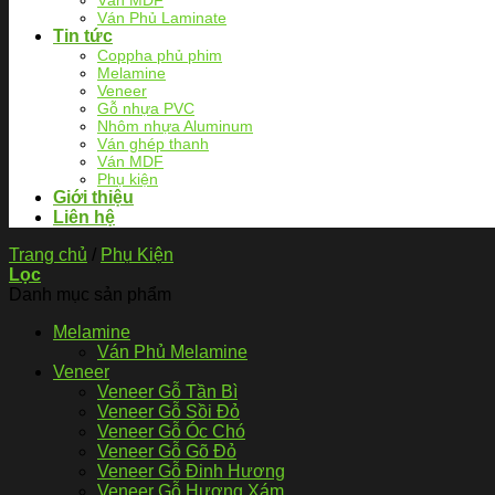
Ván MDF
Ván Phủ Laminate
Tin tức
Coppha phủ phim
Melamine
Veneer
Gỗ nhựa PVC
Nhôm nhựa Aluminum
Ván ghép thanh
Ván MDF
Phụ kiện
Giới thiệu
Liên hệ
Trang chủ
/
Phụ Kiện
Lọc
Danh mục sản phẩm
Melamine
Ván Phủ Melamine
Veneer
Veneer Gỗ Tần Bì
Veneer Gỗ Sồi Đỏ
Veneer Gỗ Óc Chó
Veneer Gỗ Gõ Đỏ
Veneer Gỗ Đinh Hương
Veneer Gỗ Hương Xám