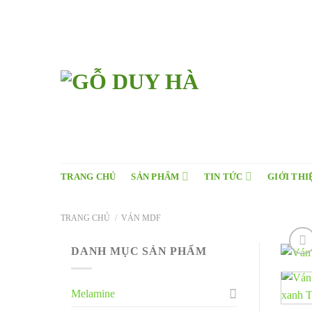
Skip
to
content
TRANG CHỦ
SẢN PHẨM
TIN TỨC
GIỚI THI
TRANG CHỦ
/
VÁN MDF
DANH MỤC SẢN PHẨM
Melamine