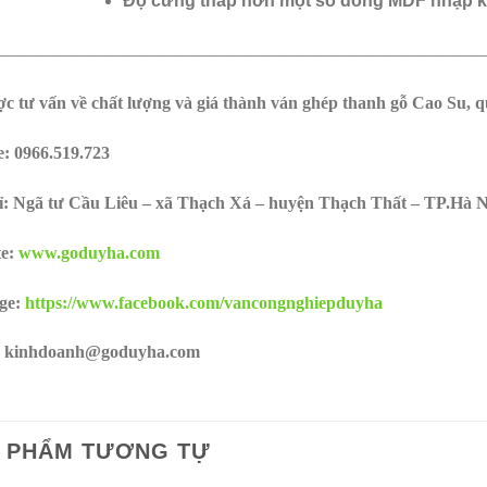
Độ cứng thấp hơn một số dòng MDF nhập 
————————————————————————————
c tư vấn về chất lượng và giá thành ván ghép thanh gỗ Cao Su, q
e:
0966.519.723
ỉ: Ngã tư Cầu Liêu – xã Thạch Xá – huyện Thạch Thất – TP.Hà N
te:
www.goduyha.com
ge:
https://www.facebook.com/vancongnghiepduyha
: kinhdoanh@goduyha.com
 PHẨM TƯƠNG TỰ