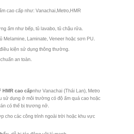
ẩm cao cấp như: Vanachai,Metro,HMR
ờng ẩm như bếp, tủ lavabo, tủ chậu rửa.
phủ Melamine, Laminate, Veneer hoặc sơn PU.
 điều kiện sử dụng thông thường.
u chuẩn an toàn.
F HMR cao cấp
như Vanachai (Thái Lan), Metro
 sử dụng ở môi trường có độ ẩm quá cao hoặc
 ván có thể bị trương nở.
p cho các công trình ngoài trời hoặc khu vực