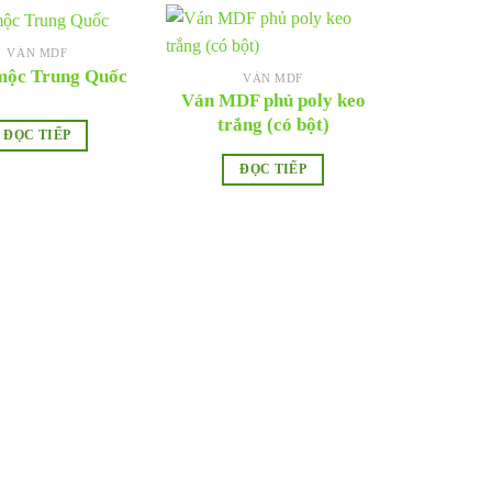
VÁN MDF
ộc Trung Quốc
VÁN MDF
Ván MDF phủ poly keo
trắng (có bột)
ĐỌC TIẾP
ĐỌC TIẾP