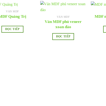
VÁN MDF
MDF Quảng Trị
MDF m
VÁN MDF
Ván MDF phủ veneer
xoan đào
ĐỌC TIẾP
ĐỌC TIẾP