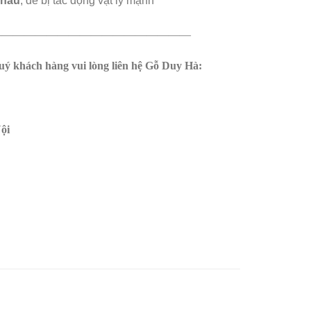
khẩu
, dễ bị tác động vật lý mạnh
——————————————————
uý khách hàng vui lòng liên hệ Gỗ Duy Hà:
ội