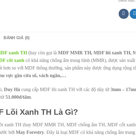
Danh mục
ĐÁNH GIÁ (0)
DF xanh TH
(hay còn gọi là
MDF MMR TH, MDF lõi xanh TH, M
F cốt xanh
có khả năng chống ẩm trung bình (MMR), được sản xuất
ốt hơn so với MDF thông thường, sản phẩm này được ứng dụng rộng rã
hu vực gần cửa sổ, vách ngăn,…
ại,
Duy Hà
cung cấp MDF lõi xanh TH với các độ dày từ
3mm – 17m
 từ
51.000đ/tấm
.
 Lõi Xanh TH Là Gì?
i xanh TH (hay MDF MMR TH, MDF chống ẩm TH, MDF cốt xanh TH)
nước bởi
May Forestry
. Đây là loại MDF có khả năng chống ẩm trung 