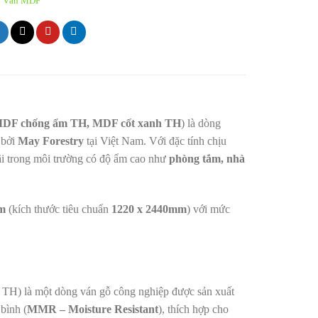
:
Ván MDF
DF chống ẩm TH, MDF cốt xanh TH
) là dòng
 bởi
May Forestry
tại Việt Nam. Với đặc tính chịu
i trong môi trường có độ ẩm cao như
phòng tắm, nhà
m
(kích thước tiêu chuẩn
1220 x 2440mm
) với mức
 là một dòng ván gỗ công nghiệp được sản xuất
bình (
MMR – Moisture Resistant
), thích hợp cho