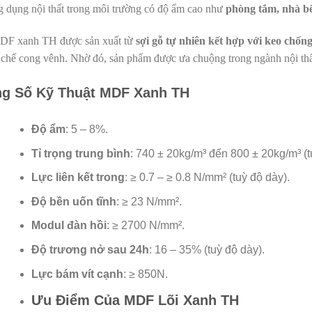
g dụng nội thất trong môi trường có độ ẩm cao như
phòng tắm, nhà b
F xanh TH được sản xuất từ
sợi gỗ tự nhiên kết hợp với keo chốn
 chế cong vênh. Nhờ đó, sản phẩm được ưa chuộng trong ngành nội thất
g Số Kỹ Thuật MDF Xanh TH
Độ ẩm
: 5 – 8%.
Tỉ trọng trung bình
: 740 ± 20kg/m³ đến 800 ± 20kg/m³ (t
Lực liên kết trong
: ≥ 0.7 – ≥ 0.8 N/mm² (tuỳ độ dày).
Độ bền uốn tĩnh
: ≥ 23 N/mm².
Modul đàn hồi
: ≥ 2700 N/mm².
Độ trương nở sau 24h
: 16 – 35% (tuỳ độ dày).
Lực bám vít cạnh
: ≥ 850N.
Ưu Điểm Của MDF Lõi Xanh TH