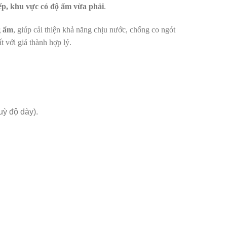
ếp, khu vực có độ ẩm vừa phải
.
g ẩm
, giúp cải thiện khả năng chịu nước, chống co ngót
 với giá thành hợp lý.
uỳ độ dày).