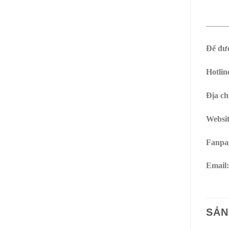
——
Để đượ
Hotlin
Địa ch
Websi
Fanpa
Email
SẢN