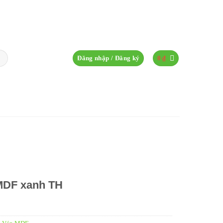
Đăng nhập / Đăng ký
0
₫
MDF xanh TH