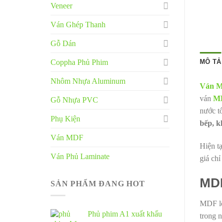
Veneer
Ván Ghép Thanh
Gỗ Dán
Coppha Phủ Phim
MÔ TẢ
Nhôm Nhựa Aluminum
Ván M
ván
MD
Gỗ Nhựa PVC
nước t
Phụ Kiện
bếp, k
Ván MDF
Hiện t
Ván Phủ Laminate
giá chỉ
MDF
SẢN PHẨM ĐANG HOT
MDF lõ
Phủ phim A1 xuất khẩu
trong 