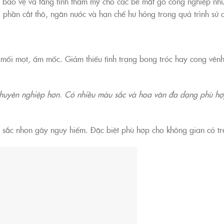
p bảo vệ và tăng tính thẩm mỹ cho các bề mặt gỗ công nghiệp n
hần cắt thô, ngăn nước và hạn chế hư hỏng trong quá trình sử 
 mối mọt, ẩm mốc. Giảm thiểu tình trạng bong tróc hay cong vên
 chuyên nghiệp hơn. Có nhiều màu sắc và hoa văn đa dạng phù hợ
 sắc nhọn gây nguy hiểm. Đặc biệt phù hợp cho không gian có tr