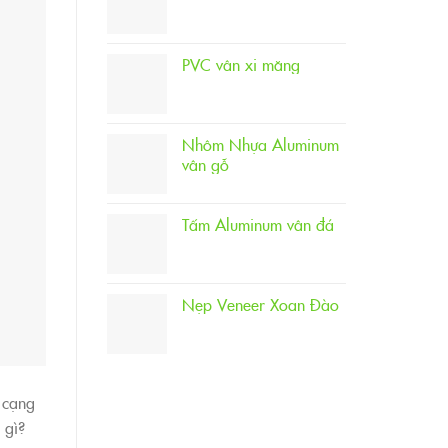
PVC vân xi măng
Nhôm Nhựa Aluminum
vân gỗ
Tấm Aluminum vân đá
Nẹp Veneer Xoan Đào
n cạng
 gì?