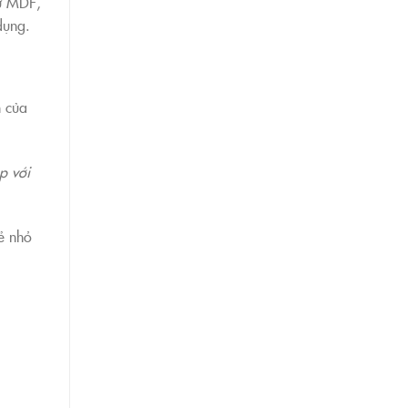
hư MDF,
dụng.
h của
p với
ẻ nhỏ