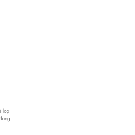
i loại
 đang