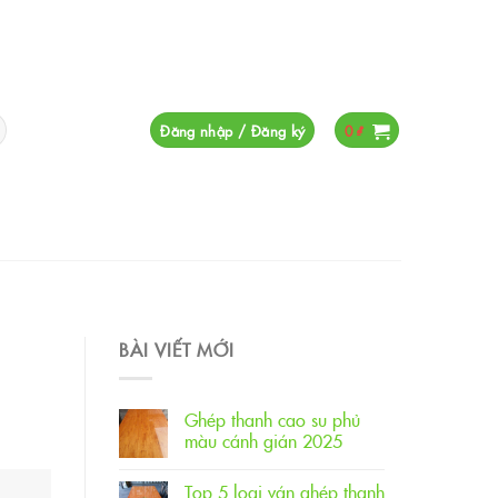
Đăng nhập / Đăng ký
0
₫
BÀI VIẾT MỚI
Ghép thanh cao su phủ
màu cánh gián 2025
Top 5 loại ván ghép thanh