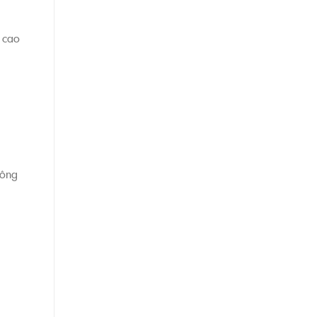
 cao
hông