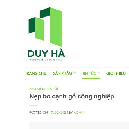
Skip
to
content
TRANG CHỦ
SẢN PHẨM
TIN TỨC
GIỚI THIỆU
PHỤ KIỆN
TIN TỨC
,
Nẹp bo cạnh gỗ công nghiệp
POSTED ON
17/03/2025
BY
ADMIN