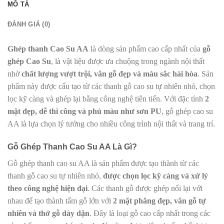
MÔ TẢ
ĐÁNH GIÁ (0)
Ghép thanh Cao Su AA
là dòng sản phẩm cao cấp nhất của
gỗ
ghép Cao Su
, là vật liệu được ưa chuộng trong ngành nội thất
nhờ
chất lượng vượt trội, vân gỗ đẹp và màu sắc hài hòa
. Sản
phẩm này được cấu tạo từ các thanh gỗ cao su tự nhiên nhỏ, chọn
lọc kỹ càng và ghép lại bằng công nghệ tiên tiến. Với đặc tính
2
mặt đẹp, dễ thi công và phủ màu như sơn PU
, gỗ ghép cao su
AA là lựa chọn lý tưởng cho nhiều công trình nội thất và trang trí.
Gỗ Ghép Thanh Cao Su AA Là Gì?
Gỗ ghép thanh cao su AA là sản phẩm được tạo thành từ các
thanh gỗ cao su tự nhiên nhỏ,
được chọn lọc kỹ càng và xử lý
theo công nghệ hiện đại
. Các thanh gỗ được ghép nối lại với
nhau để tạo thành tấm gỗ lớn với
2 mặt phẳng đẹp, vân gỗ tự
nhiên và thớ gỗ dày dặn
. Đây là loại gỗ cao cấp nhất trong các