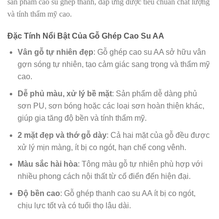
sản phẩm cao su ghép thanh, đáp ứng được tiêu chuẩn chất lượng
và tính thẩm mỹ cao.
Đặc Tính Nổi Bật Của Gỗ Ghép Cao Su AA
Vân gỗ tự nhiên đẹp
: Gỗ ghép cao su AA sở hữu vân
gợn sóng tự nhiên, tạo cảm giác sang trọng và thẩm mỹ
cao.
Dễ phủ màu, xử lý bề mặt
: Sản phẩm dễ dàng phủ
sơn PU, sơn bóng hoặc các loại sơn hoàn thiện khác,
giúp gia tăng độ bền và tính thẩm mỹ.
2 mặt đẹp và thớ gỗ dày
: Cả hai mặt của gỗ đều được
xử lý mịn màng, ít bị co ngót, hạn chế cong vênh.
Màu sắc hài hòa
: Tông màu gỗ tự nhiên phù hợp với
nhiều phong cách nội thất từ cổ điển đến hiện đại.
Độ bền cao
: Gỗ ghép thanh cao su AA ít bị co ngót,
chịu lực tốt và có tuổi thọ lâu dài.