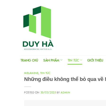
Skip
to
content
TRANG CHỦ
SẢN PHẨM
TIN TỨC
GIỚI THIỆU
MELAMINE
TIN TỨC
,
Những điều không thể bỏ qua về
POSTED ON
30/03/2025
BY
ADMIN