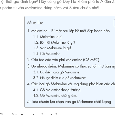
o nội thất gia đình bạn? Hãy cùng gỗ Duy Hà khám phá từ A đến Z
n phẩm từ ván Melamine đúng cách với 8 tiêu chuẩn nhé!
Mục lục
Melamine – Bí mật sau lớp bề mặt đẹp hoàn hảo
Melamine là gì
Bề mặt Melamine là gì?
Ván Melamine là gì?
Gỗ Melamine
Cấu tạo của ván phủ Melamine (Gỗ MFC)
Ưu nhược điểm: Melamine có thực sự tốt như bạn n
Ưu điểm của gỗ Melamine:
Nhược điểm của gỗ Melamine:
Các loại gỗ Melamine và ứng dụng phổ biến của c
Gỗ Melamine thông thường:
Gỗ Melamine chống ẩm:
Tiêu chuẩn lựa chọn ván gỗ Melamine chất lượng