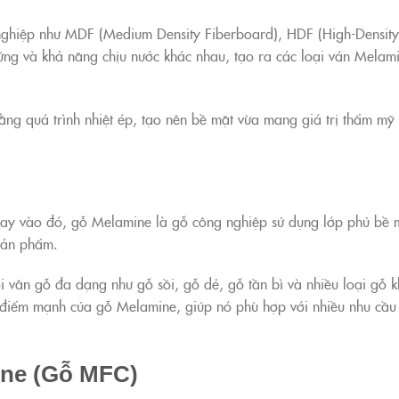
 nghiệp như MDF (Medium Density Fiberboard), HDF (High-Density
ng và khả năng chịu nước khác nhau, tạo ra các loại ván Melam
ằng quá trình nhiệt ép, tạo nên bề mặt vừa mang giá trị thẩm mỹ
hay vào đó, gỗ Melamine là gỗ công nghiệp sử dụng lớp phủ bề m
sản phẩm.
 vân gỗ đa dạng như gỗ sồi, gỗ dẻ, gỗ tần bì và nhiều loại gỗ k
 điểm mạnh của gỗ Melamine, giúp nó phù hợp với nhiều nhu cầu 
ine (Gỗ MFC)