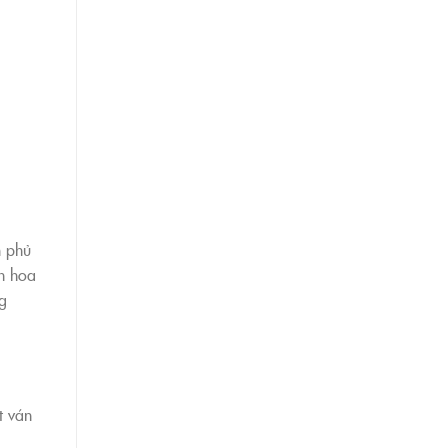
m phủ
n hoa
g
t ván