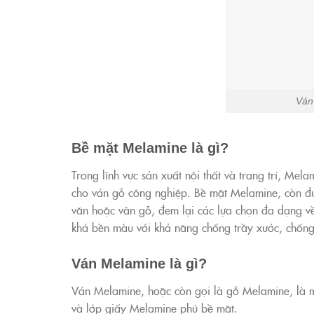
Ván
Bề mặt Melamine là gì?
Trong lĩnh vực sản xuất nội thất và trang trí, Me
cho ván gỗ công nghiệp. Bề mặt Melamine, còn đ
văn hoặc vân gỗ, đem lại các lựa chọn đa dạng v
khá bền màu với khả năng chống trầy xước, chống 
Ván Melamine là gì
?
Ván Melamine, hoặc còn gọi là gỗ Melamine, là m
và lớp giấy Melamine phủ bề mặt.