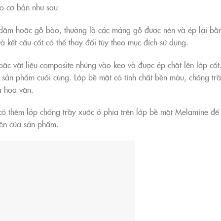
o cơ bản như sau:
ỗ dăm hoặc gỗ bào, thường là các mảng gỗ được nén và ép lại bằ
 kết cấu cốt có thể thay đổi tùy theo mục đích sử dụng.
oặc vật liệu composite nhúng vào keo và được ép chặt lên lớp cốt
o sản phẩm cuối cùng. Lớp bề mặt có tính chất bền màu, chống tr
à hoa văn.
ó thêm lớp chống trầy xước ở phía trên lớp bề mặt Melamine để
bền của sản phẩm.