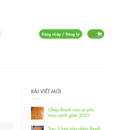
Đăng nhập / Đăng ký
0
₫
BÀI VIẾT MỚI
Ghép thanh cao su phủ
màu cánh gián 2025
Top 5 loại ván ghép thanh