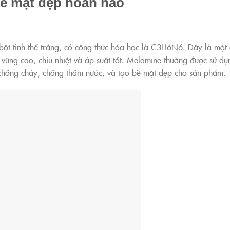
bề mặt đẹp hoàn hảo
ột tinh thể trắng, có công thức hóa học là C3H6N6. Đây là một 
 vững cao, chịu nhiệt và áp suất tốt. Melamine thường được sử dụ
t chống cháy, chống thấm nước, và tạo bề mặt đẹp cho sản phẩm.