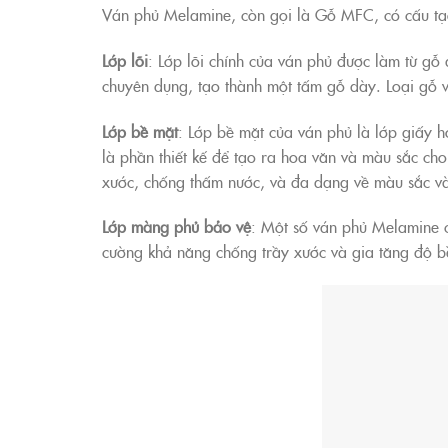
Ván phủ Melamine, còn gọi là Gỗ MFC, có cấu tạ
Lớp lõi
: Lớp lõi chính của ván phủ được làm từ g
chuyên dụng, tạo thành một tấm gỗ dày. Loại gỗ và
Lớp bề mặt
: Lớp bề mặt của ván phủ là lớp giấy h
là phần thiết kế để tạo ra hoa văn và màu sắc ch
xước, chống thấm nước, và đa dạng về màu sắc v
Lớp màng phủ bảo vệ
: Một số ván phủ Melamine c
cường khả năng chống trầy xước và gia tăng độ 