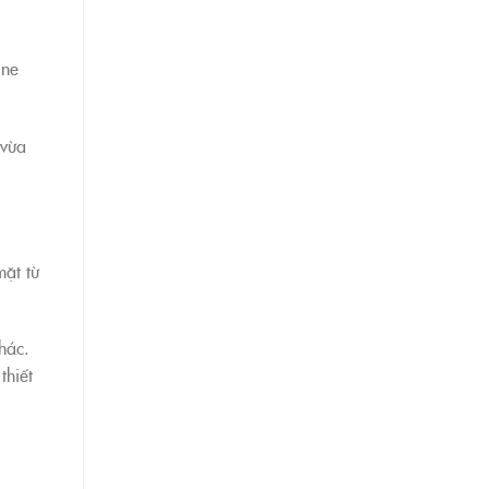
ine
 vừa
ặt từ
hác.
thiết