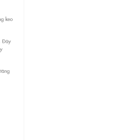
ng keo
. Đây
ầy
 tăng