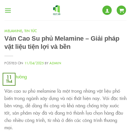
Skip
to
content
MELAMINE
TIN TỨC
,
Ván Cao Su phủ Melamine – Giải pháp
vật liệu tiện lợi và bền
POSTED ON
11/04/2025
BY
ADMIN
11
Th4
Ván cao su phủ melamine là một trong những vật liệu phổ
biến trong ngành xây dựng và nội thất hiện nay. Với đặc tính
bền vững, dễ dàng thi công và khả năng chống trầy xước
tốt, sản phẩm này đã và đang trở thành lựa chọn hàng đầu
cho nhiều công trình, từ nhà ở đến các công trình thương
mại.