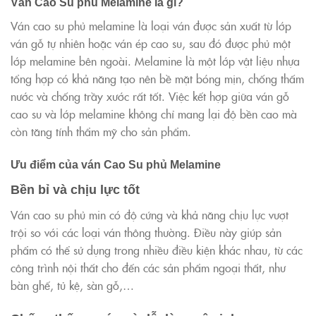
Ván Cao Su phủ Melamine là gì?
Ván cao su phủ melamine là loại ván được sản xuất từ lớp
ván gỗ tự nhiên hoặc ván ép cao su, sau đó được phủ một
lớp melamine bên ngoài. Melamine là một lớp vật liệu nhựa
tổng hợp có khả năng tạo nên bề mặt bóng mịn, chống thấm
nước và chống trầy xước rất tốt. Việc kết hợp giữa ván gỗ
cao su và lớp melamine không chỉ mang lại độ bền cao mà
còn tăng tính thẩm mỹ cho sản phẩm.
Ưu điểm của ván Cao Su phủ Melamine
Bền bỉ và chịu lực tốt
Ván cao su phủ min có độ cứng và khả năng chịu lực vượt
trội so với các loại ván thông thường. Điều này giúp sản
phẩm có thể sử dụng trong nhiều điều kiện khác nhau, từ các
công trình nội thất cho đến các sản phẩm ngoại thất, như
bàn ghế, tủ kệ, sàn gỗ,…