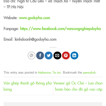
Địa chỉ: Ngã tư Cầu Liêu – xã Thạch Xá – huyện Thạch Thất
– TP.Hà Nội
Website:
www.goduyha.com
Fanpage:
https://www.facebook.com/vancongnghiepduyha
Email: kinhdoanh@goduyha.com
Melamine
Tin tức
permalink
This entry was posted in
,
. Bookmark the
.
Ván ghép thanh gỗ thông phủ
Veneer gỗ Óc Chó – Lựa chọn
bóng
hoàn hảo cho đồ gỗ cao cấp