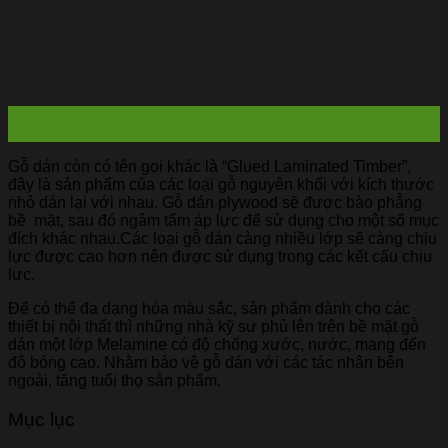
04
Th4
Gỗ dán còn có tên gọi khác là “Glued Laminated Timber”,
đây là sản phẩm của các loại gỗ nguyên khối với kích thước
nhỏ dán lại với nhau. Gỗ dán plywood sẽ được bào phẳng
bề mặt, sau đó ngâm tẩm áp lực để sử dụng cho một số mục
đích khác nhau.Các loại gỗ dán càng nhiều lớp sẽ càng chịu
lực được cao hơn nên được sử dụng trong các kết cấu chịu
lực.
Để có thể đa dạng hóa màu sắc, sản phẩm dành cho các
thiết bị nội thất thì những nhà kỹ sư phủ lên trên bề mặt gỗ
dán một lớp Melamine có độ chống xước, nước, mang đến
độ bóng cao. Nhằm bảo vệ gỗ dán với các tác nhân bên
ngoài, tăng tuổi thọ sản phẩm.
Mục lục