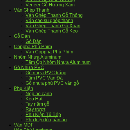
Veneer Gỗ Hương Xám
Ván Ghép Thanh
Ván Ghép Thanh Gỗ Thông
Ván cao su ghép thanh
Ván Ghép Thanh Gỗ Xoan
Ván Ghép Thanh Gỗ Keo
Gỗ Dán
Gỗ Dán
Coppha Phủ Phim
Ván Coppha Phủ Phim
Nhôm Nhựa Aluminum
Tấm Ốp Nhôm Nhựa Aluminum
Gỗ Nhựa PVC
Gỗ nhựa PVC trắng
Tấm PVC Vân Đá
Gỗ nhựa phủ PVC vân gỗ
Phụ Kiện
Nẹp bo cạnh
Keo Hạt
Tay nắm gỗ
Ray trượt
Phụ Kiện Tủ Bếp
Phụ kiện tủ quần áo
Ván MDF