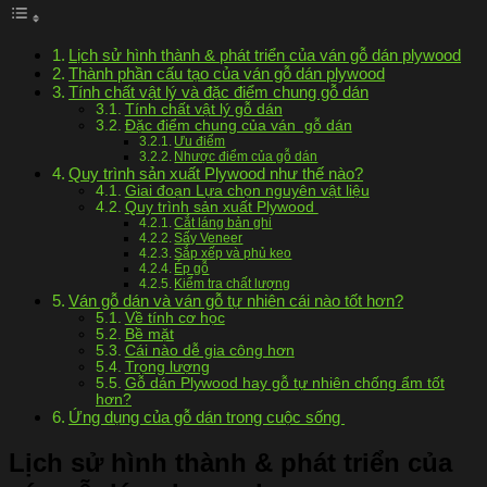
Lịch sử hình thành & phát triển của ván gỗ dán plywood
Thành phần cấu tạo của ván gỗ dán plywood
Tính chất vật lý và đặc điểm chung gỗ dán
Tính chất vật lý gỗ dán
Đặc điểm chung của ván gỗ dán
Ưu điểm
Nhược điểm của gỗ dán
Quy trình sản xuất Plywood như thế nào?
Giai đoạn Lựa chọn nguyên vật liệu
Quy trình sản xuất Plywood
Cắt láng bản ghi
Sấy Veneer
Sắp xếp và phủ keo
Ép gỗ
Kiểm tra chất lượng
Ván gỗ dán và ván gỗ tự nhiên cái nào tốt hơn?
Về tính cơ học
Bề mặt
Cái nào dễ gia công hơn
Trọng lượng
Gỗ dán Plywood hay gỗ tự nhiên chống ẩm tốt
hơn?
Ứng dụng của gỗ dán trong cuộc sống
Lịch sử hình thành & phát triển của