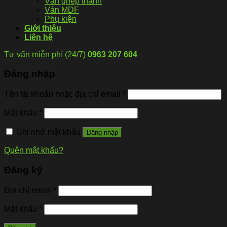
Ván ghép thanh
Ván MDF
Phụ kiện
Giới thiệu
Liên hệ
Tư vấn miễn phí (24/7)
0963 207 604
Đăng nhập
Tên tài khoản hoặc địa chỉ email
*
Mật khẩu
*
Ghi nhớ mật khẩu
Đăng nhập
Quên mật khẩu?
Đăng ký
Địa chỉ email
*
Mật khẩu
*