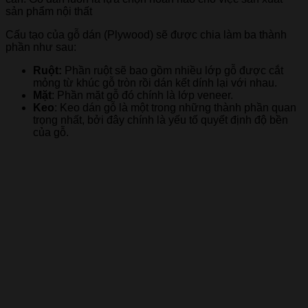
sản phẩm nội thất
Cấu tạo của gỗ dán (Plywood) sẽ được chia làm ba thành
phần như sau:
Ruột:
Phần ruột sẽ bao gồm nhiều lớp gỗ được cắt
mỏng từ khúc gỗ tròn rồi dán kết dính lại với nhau.
Mặt
: Phần mặt gỗ đó chính là lớp veneer.
Keo
: Keo dán gỗ là một trong những thành phần quan
trọng nhất, bởi đây chính là yếu tố quyết định độ bền
của gỗ.