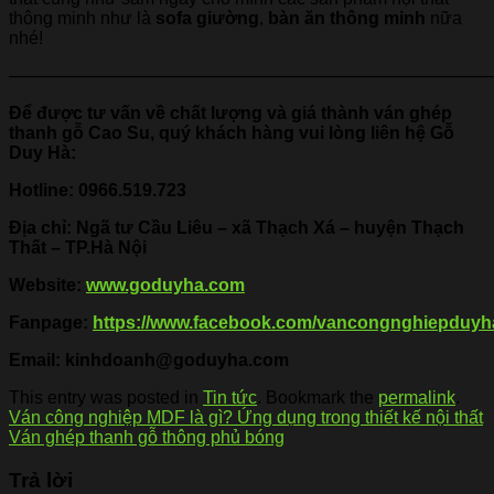
thông minh như là
sofa giường
,
bàn ăn thông minh
nữa
nhé!
———————————————————————————
Để được tư vấn về chất lượng và giá thành ván ghép
thanh gỗ Cao Su, quý khách hàng vui lòng liên hệ Gỗ
Duy Hà:
Hotline:
0966.519.723
Địa chỉ: Ngã tư Cầu Liêu – xã Thạch Xá – huyện Thạch
Thất – TP.Hà Nội
Website:
www.goduyha.com
Fanpage:
https://www.facebook.com/vancongnghiepduyh
Email: kinhdoanh@goduyha.com
This entry was posted in
Tin tức
. Bookmark the
permalink
.
Ván công nghiệp MDF là gì? Ứng dụng trong thiết kế nội thất
Ván ghép thanh gỗ thông phủ bóng
Trả lời