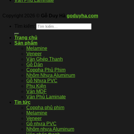
Ván Phủ Laminate
Copyright 2026 ©
Gỗ Duy Hà
goduyha.com
Tìm kiếm:
Trang chủ
Sản phẩm
Melamine
Veneer
Ván Ghép Thanh
Gỗ Dán
Coppha Phủ Phim
Nhôm Nhựa Aluminum
Gỗ Nhựa PVC
Phụ Kiện
Ván MDF
Ván Phủ Laminate
Tin tức
Coppha phủ phim
Melamine
Veneer
Gỗ nhựa PVC
Nhôm nhựa Aluminum