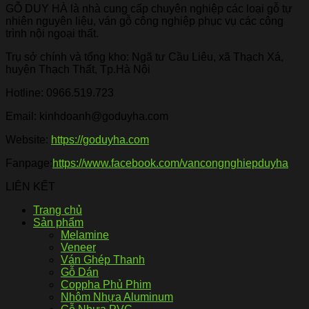
GỖ DUY HÀ là nhà cung cấp chuyên nghiệp các loại gỗ tự
nhiên nguyên liệu, ván gỗ công nghiệp phục vụ các công
trình nội ngoại thất.
Trụ sở chính và tổng kho: Ngã tư Cầu Liêu, xã Thạch Xá,
huyện Thạch Thất, Tp.Hà Nội
Hotline:
0966.519.723
Email: kinhdoanh@goduyha.com
Website:
https://goduyha.com
Fanpage:
https://www.facebook.com/vancongnghiepduyha
LIÊN KẾT
Trang chủ
Sản phẩm
Melamine
Veneer
Ván Ghép Thanh
Gỗ Dán
Coppha Phủ Phim
Nhôm Nhựa Aluminum