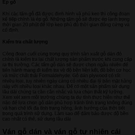
Ép gỗ
Khi các tấm gỗ đã được định hình và phủ keo thì công đoạn
kế tiếp chính là ép gỗ. Những tấm gỗ sẽ được ép lạnh trong
thời gian 20 phút để lớp keo phủ đủ thời gian đông cứng và
cố định.
Kiểm tra chất lượng
Công đoạn cuối cùng trong quy trình sản xuất gỗ dán đó
chính là kiểm tra lại chất lượng sản phẩm trước khi cung cấp
ra thị trường. Các tấm gỗ dán sẽ được chọn ngẫu nhiên để
tiến hành mang đi kiểm tra về độ bền liên kết, độ bền cơ học
và mức chất thải Formaldehyde. Gỗ dán plywood có rất
nhiều loại, tuy nhiên ngày càng có nhiều đại lý bán mặt hàng
này với nhiều loại khác nhau. Để có một sản phẩm sử dụng
lâu dài chúng ta cần cân nhắc và lựa chọn thất kỹ lưỡng.
Xem xét xem môi trường chúng ta dự tính thực hiện như thế
nào để lựa chọn gỗ dán phù hợp tránh tình trạng không đúng
và hạn chế tối đa tình trạng hỏng, ảnh hưởng của thời tiết
trong quá trình sử dụng. Làm sao để đảm bảo được độ bền
cao nhất có thể, sử dụng lâu dài
Ván gỗ dán và ván gỗ tự nhiên cái