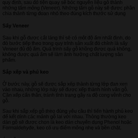
quy định, sau đó tiện quay sẽ bóc nguyên liệu gỗ thành
những tấm mỏng (Veneer). Những tấm gỗ này sẽ được phân
chia thành từng đoạn nhỏ theo đúng kích thước sử dụng
Sấy Veneer
Sau khi gỗ được cắt láng thì sẽ có một độ ẩm nhất định, do
đó bước tiếp theo trong quy trình sản xuất đó chính là sấy
Veneer đủ độ ẩm. Quá trình sấy gỗ không được quá không,
không được quá ẩm sẽ làm ảnh hưởng chất lượng sản
phẩm.
Sắp xếp và phủ keo
Ở bước này, gỗ sẽ được sắp xếp thành từng lớp đan xen
vào nhau, những lớp này sẽ được xếp thành hình vân gỗ.
Cần xếp cẩn thận, tránh tình trạng gây ra độ cong vênh cho
gỗ.
Sau khi sắp xếp gỗ theo đúng yêu cầu thì tiến hành phủ keo
để kết dính các mảnh gỗ lại với nhau. Thông thường keo
dán gỗ sẽ được chọn là keo dán chuyên dụng Phenol hoặc
Formaldehyde, keo có ưu điểm mỏng nhẹ và bền chặt.