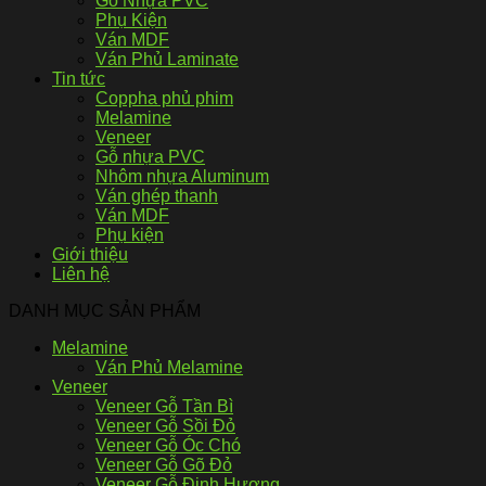
Gỗ Nhựa PVC
Phụ Kiện
Ván MDF
Ván Phủ Laminate
Tin tức
Coppha phủ phim
Melamine
Veneer
Gỗ nhựa PVC
Nhôm nhựa Aluminum
Ván ghép thanh
Ván MDF
Phụ kiện
Giới thiệu
Liên hệ
DANH MỤC SẢN PHẨM
Melamine
Ván Phủ Melamine
Veneer
Veneer Gỗ Tần Bì
Veneer Gỗ Sồi Đỏ
Veneer Gỗ Óc Chó
Veneer Gỗ Gõ Đỏ
Veneer Gỗ Đinh Hương