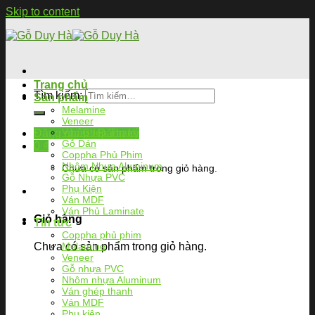
Skip to content
Trang chủ
Tìm kiếm:
Sản phẩm
Melamine
Veneer
Ván Ghép Thanh
Đăng nhập / Đăng ký
Gỗ Dán
0
₫
Coppha Phủ Phim
Nhôm Nhựa Aluminum
Chưa có sản phẩm trong giỏ hàng.
Gỗ Nhựa PVC
Phụ Kiện
Ván MDF
Ván Phủ Laminate
Giỏ hàng
Tin tức
Coppha phủ phim
Chưa có sản phẩm trong giỏ hàng.
Melamine
Veneer
Gỗ nhựa PVC
Nhôm nhựa Aluminum
Ván ghép thanh
Ván MDF
Phụ kiện