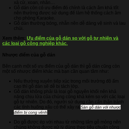
xà cừ, xoan, nhãn…
Gỗ dán còn có ưu điểm đó chính là cách âm khá tốt
nên thường được sử dụng để làm hệ thống cách âm
cho phòng Karaoke.
Gỗ dán thường bóng, nhẵn nên dễ dàng vệ sinh và lau
chùi.
Xem thêm:
Ưu điểm của gỗ dán so với gỗ tự nhiên và
các loại gỗ công nghiệp khác.
Nhược điểm của gỗ dán
Bên cạnh một số ưu điểm của gỗ dán thì gỗ dán cũng còn
một số nhược điểm khác mà bạn cần quan tâm như:
Nếu thường xuyên tiếp xúc trong môi trường độ ẩm
cao thì gỗ dán sẽ dễ bị tách lớp.
Gỗ dán không phải là loại gỗ nguyên khối nên khả
năng chịu lửa của chúng cũng khá kém so với các loại
gỗ tự nhiên. Do đó, người sử dụng cần cẩn thận tránh
các tình huống xấu có thể xảy ra.
Sàn gỗ dán với nhược
điểm bị cong vênh
Do gỗ được ép với nhau từ những tấm gỗ mỏng nên
chúng không được xử lý đúng theo tiêu chuẩn công