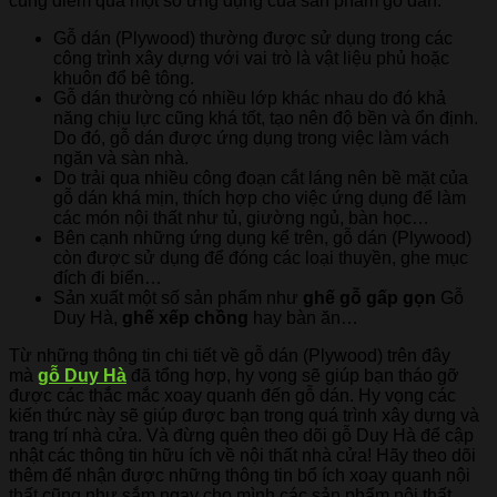
cùng điểm qua một số ứng dụng của sản phẩm gỗ dán:
Gỗ dán (Plywood) thường được sử dụng trong các
công trình xây dựng với vai trò là vật liệu phủ hoặc
khuôn đổ bê tông.
Gỗ dán thường có nhiều lớp khác nhau do đó khả
năng chịu lực cũng khá tốt, tạo nên độ bền và ổn định.
Do đó, gỗ dán được ứng dụng trong việc làm vách
ngăn và sàn nhà.
Do trải qua nhiều công đoạn cắt láng nên bề mặt của
gỗ dán khá mịn, thích hợp cho việc ứng dụng để làm
các món nội thất như tủ, giường ngủ, bàn học…
Bên cạnh những ứng dụng kể trên, gỗ dán (Plywood)
còn được sử dụng để đóng các loại thuyền, ghe mục
đích đi biển…
Sản xuất một số sản phẩm như
ghế gỗ gấp gọn
Gỗ
Duy Hà,
ghế xếp chồn
g
hay bàn ăn…
Từ những thông tin chi tiết về gỗ dán (Plywood) trên đây
mà
gỗ Duy Hà
đã tổng hợp, hy vọng sẽ giúp bạn tháo gỡ
được các thắc mắc xoay quanh đến gỗ dán. Hy vọng các
kiến thức này sẽ giúp được bạn trong quá trình xây dựng và
trang trí nhà cửa. Và đừng quên theo dõi gỗ Duy Hà để cập
nhật các thông tin hữu ích về nội thất nhà cửa! Hãy theo dõi
thêm để nhận được những thông tin bổ ích xoay quanh nội
thất cũng như sắm ngay cho mình các sản phẩm nội thất