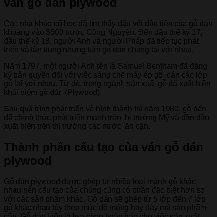
ván gỗ dán plywood
Các nhà khảo cổ học đã tìm thấy dấu vết đầu tiên của gỗ dán
khoảng vào 3500 trước Công Nguyên. Đến đầu thế kỷ 17,
đầu thế kỷ 18, người Anh và người Pháp đã tiếp tục phát
triển và tận dụng những tấm gỗ dán chúng lại với nhau.
Năm 1797, một người Anh tên là Samuel Bentham đã đăng
ký bản quyền đối với việc sáng chế máy ép gỗ, dán các lớp
gỗ lại với nhau. Từ đó, trong ngành sản xuất gỗ đã xuất hiện
khái niệm gỗ dán (Plywood).
Sau quá trình phát triển và hình thành thì năm 1980, gỗ dán
đã chính thức phát triển mạnh trên thị trường Mỹ và dần dần
xuất hiện trên thị trường các nước lân cận.
Thành phần cấu tạo của ván gỗ dán
plywood
Gỗ dán plywood được ghép từ nhiều loại mảnh gỗ khác
nhau nên cấu tạo của chúng cũng có phần đặc biệt hơn so
với các sản phẩm khác. Gỗ dán sẽ ghép từ 5 lớp đến 7 lớp
gỗ khác nhau tùy theo mức độ mỏng hay dày mà sản phẩm
cần. Gỗ dán luôn là lựa chọn hoàn hảo cho việc sản xuất