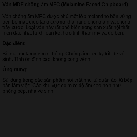
Ván MDF chống ẩm MFC (Melamine Faced Chipboard)
Ván chống ẩm MFC được phủ một lớp melamine bền vững
trên bề mặt, giúp tăng cường khả năng chống ẩm và chống
trầy xước. Loại ván này rất phổ biến trong sản xuất nội thất
hiện đại, nhất là khi cần kết hợp tính thẩm mỹ và độ bền.
Đặc điểm:
Bề mặt melamine mịn, bóng. Chống ẩm cực kỳ tốt, dễ vệ
sinh. Tính ổn định cao, không cong vênh.
Ứng dụng:
Sử dụng trong các sản phẩm nội thất như tủ quần áo, tủ bếp,
bàn làm việc. Các khu vực có mức độ ẩm cao hơn như
phòng bếp, nhà vệ sinh.