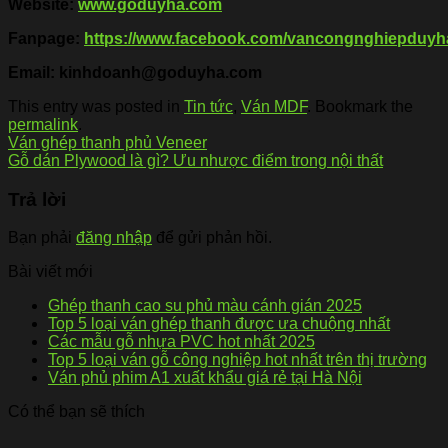
Website:
www.goduyha.com
Fanpage:
https://www.facebook.com/vancongnghiepduyh
Email: kinhdoanh@goduyha.com
This entry was posted in
Tin tức
,
Ván MDF
. Bookmark the
permalink
.
Ván ghép thanh phủ Veneer
Gỗ dán Plywood là gì? Ưu nhược điểm trong nội thất
Trả lời
Bạn phải
đăng nhập
để gửi phản hồi.
Bài viết mới
Ghép thanh cao su phủ màu cánh gián 2025
Top 5 loại ván ghép thanh được ưa chuộng nhất
Các mẫu gỗ nhựa PVC hot nhất 2025
Top 5 loại ván gỗ công nghiệp hot nhất trên thị trường
Ván phủ phim A1 xuất khẩu giá rẻ tại Hà Nội
Có thể bạn sẽ thích