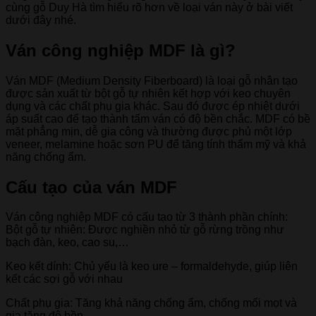
cùng gỗ Duy Hà tìm hiểu rõ hơn về loại ván này ở bài viết
dưới đây nhé.
Ván công nghiệp MDF là gì?
Ván MDF (Medium Density Fiberboard) là loại gỗ nhân tạo
được sản xuất từ bột gỗ tự nhiên kết hợp với keo chuyên
dụng và các chất phụ gia khác. Sau đó được ép nhiệt dưới
áp suất cao để tạo thành tấm ván có độ bền chắc. MDF có bề
mặt phẳng mịn, dễ gia công và thường được phủ một lớp
veneer, melamine hoặc sơn PU để tăng tính thẩm mỹ và khả
năng chống ẩm.
Cấu tạo của ván MDF
Ván công nghiệp MDF có cấu tạo từ 3 thành phần chính:
Bột gỗ tự nhiên: Được nghiền nhỏ từ gỗ rừng trồng như
bạch đàn, keo, cao su,…
Keo kết dính: Chủ yếu là keo ure – formaldehyde, giúp liên
kết các sợi gỗ với nhau
Chất phụ gia: Tăng khả năng chống ẩm, chống mối mọt và
gia tăng độ bền