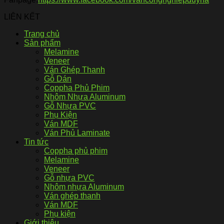
LIÊN KẾT
Trang chủ
Sản phẩm
Melamine
Veneer
Ván Ghép Thanh
Gỗ Dán
Coppha Phủ Phim
Nhôm Nhựa Aluminum
Gỗ Nhựa PVC
Phụ Kiện
Ván MDF
Ván Phủ Laminate
Tin tức
Coppha phủ phim
Melamine
Veneer
Gỗ nhựa PVC
Nhôm nhựa Aluminum
Ván ghép thanh
Ván MDF
Phụ kiện
Giới thiệu