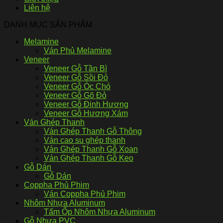
Liên hệ
DANH MỤC SẢN PHẨM
Melamine
Ván Phủ Melamine
Veneer
Veneer Gỗ Tần Bì
Veneer Gỗ Sồi Đỏ
Veneer Gỗ Óc Chó
Veneer Gỗ Gõ Đỏ
Veneer Gỗ Đinh Hương
Veneer Gỗ Hương Xám
Ván Ghép Thanh
Ván Ghép Thanh Gỗ Thông
Ván cao su ghép thanh
Ván Ghép Thanh Gỗ Xoan
Ván Ghép Thanh Gỗ Keo
Gỗ Dán
Gỗ Dán
Coppha Phủ Phim
Ván Coppha Phủ Phim
Nhôm Nhựa Aluminum
Tấm Ốp Nhôm Nhựa Aluminum
Gỗ Nhựa PVC