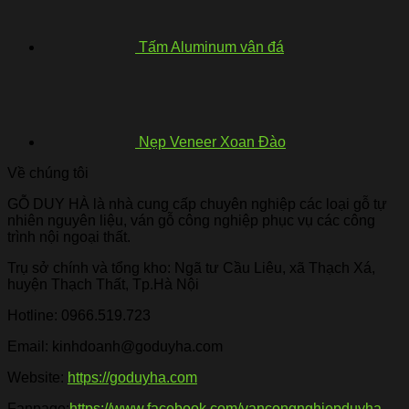
Tấm Aluminum vân đá
Nẹp Veneer Xoan Đào
Về chúng tôi
GỖ DUY HÀ là nhà cung cấp chuyên nghiệp các loại gỗ tự
nhiên nguyên liệu, ván gỗ công nghiệp phục vụ các công
trình nội ngoại thất.
Trụ sở chính và tổng kho: Ngã tư Cầu Liêu, xã Thạch Xá,
huyện Thạch Thất, Tp.Hà Nội
Hotline:
0966.519.723
Email: kinhdoanh@goduyha.com
Website:
https://goduyha.com
Fanpage:
https://www.facebook.com/vancongnghiepduyha