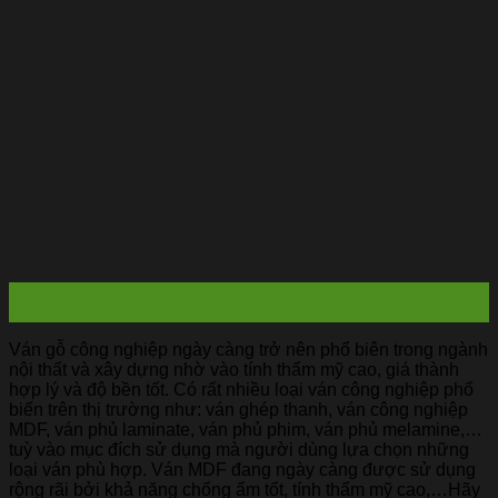
03
Th4
Ván gỗ công nghiệp ngày càng trở nên phổ biên trong ngành
nội thất và xây dựng nhờ vào tính thẩm mỹ cao, giá thành
hợp lý và độ bền tốt. Có rất nhiều loại ván công nghiệp phổ
biến trên thị trường như: ván ghép thanh, ván công nghiệp
MDF, ván phủ laminate, ván phủ phim, ván phủ melamine,…
tuỳ vào mục đích sử dụng mà người dùng lựa chọn những
loại ván phù hợp. Ván MDF đang ngày càng được sử dụng
rộng rãi bởi khả năng chống ẩm tổt, tính thẩm mỹ cao,…Hãy