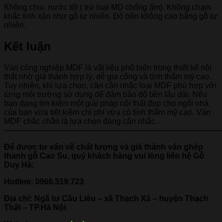
Không chịu nước tốt ( trừ loại MD chống ẩm). Không chạm
khắc tinh xảo như gỗ tự nhiên. Độ bền không cao bằng gỗ tự
nhiên.
Kết luận
Ván công nghiệp MDF là vật liệu phổ biến trong thiết kế nội
thất nhờ giá thành hợp lý, dễ gia công và tính thẩm mỹ cao.
Tuy nhiên, khi lựa chọn, cần cân nhắc loại MDF phù hợp với
từng môi trường sử dụng để đảm bảo độ bền lâu dài. Nếu
bạn đang tìm kiếm một giải pháp nội thất đẹp cho ngôi nhà
của bạn vừa tiết kiệm chi phí vừa có tính thẩm mỹ cao. Ván
MDF chắc chắn là lựa chọn đáng cân nhắc.
———————————————————————————
Để được tư vấn về chất lượng và giá thành ván ghép
thanh gỗ Cao Su, quý khách hàng vui lòng liên hệ Gỗ
Duy Hà:
Hotline:
0966.519.723
Địa chỉ: Ngã tư Cầu Liêu – xã Thạch Xá – huyện Thạch
Thất – TP.Hà Nội