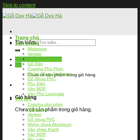
Skip to content
Trang chủ
Tìm kiếm:
Sản phẩm
Melamine
Veneer
Ván Ghép Thanh
Đăng nhập / Đăng ký
Gỗ Dán
0
₫
Coppha Phủ Phim
Nhôm Nhựa Aluminum
Chưa có sản phẩm trong giỏ hàng.
Gỗ Nhựa PVC
Phụ Kiện
Ván MDF
Ván Phủ Laminate
Giỏ hàng
Tin tức
Coppha phủ phim
Chưa có sản phẩm trong giỏ hàng.
Melamine
Veneer
Gỗ nhựa PVC
Nhôm nhựa Aluminum
Ván ghép thanh
Ván MDF
Phụ kiện