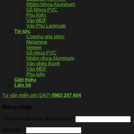
Nhôm Nhựa Aluminum
Gỗ Nhựa PVC
Phụ Kiện
Ván MDF
Ván Phủ Laminate
Tin tức
Coppha phủ phim
Melamine
Veneer
Gỗ nhựa PVC
Nhôm nhựa Aluminum
Ván ghép thanh
Ván MDF
Phụ kiện
Giới thiệu
Liên hệ
Tư vấn miễn phí (24/7)
0963 207 604
Đăng nhập
Tên tài khoản hoặc địa chỉ email
*
Mật khẩu
*