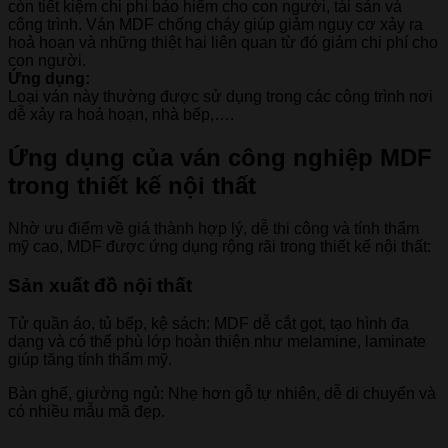
còn tiết kiệm chi phí bảo hiểm cho con người, tài sản và
công trình. Ván MDF chống cháy giúp giảm nguy cơ xảy ra
hoả hoạn và những thiệt hại liên quan từ đó giảm chi phí cho
con người.
Ứng dụng:
Loại ván này thường được sử dụng trong các công trình nơi
dễ xảy ra hoả hoạn, nhà bếp,….
Ứng dụng của ván công nghiệp MDF
trong thiết kế nội thất
Nhờ ưu điểm về giá thành hợp lý, dễ thi công và tính thẩm
mỹ cao, MDF được ứng dụng rộng rãi trong thiết kế nội thất:
Sản xuất đồ nội thất
Tử quần áo, tủ bếp, kệ sách: MDF dễ cắt gọt, tạo hình đa
dạng và có thể phù lớp hoàn thiện như melamine, laminate
giúp tăng tính thẩm mỹ.
Bàn ghế, giường ngủ: Nhẹ hơn gỗ tự nhiên, dễ di chuyển và
có nhiều mẫu mã đẹp.