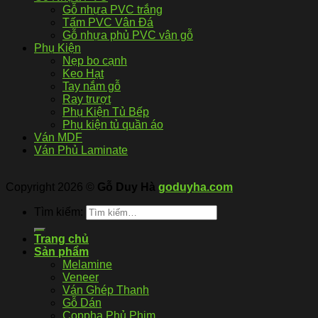
Gỗ nhựa PVC trắng
Tấm PVC Vân Đá
Gỗ nhựa phủ PVC vân gỗ
Phụ Kiện
Nẹp bo cạnh
Keo Hạt
Tay nắm gỗ
Ray trượt
Phụ Kiện Tủ Bếp
Phụ kiện tủ quần áo
Ván MDF
Ván Phủ Laminate
Copyright 2026 ©
Gỗ Duy Hà
goduyha.com
Tìm kiếm:
Trang chủ
Sản phẩm
Melamine
Veneer
Ván Ghép Thanh
Gỗ Dán
Coppha Phủ Phim