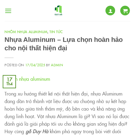
Skip
to
content
NHÔM NHỰA ALUMINUM
TIN TỨC
,
Nhựa Aluminum – Lựa chọn hoàn hảo
cho nội thất hiện đại
POSTED ON
17/04/2025
BY
ADMIN
17
Th4
Trong xu hướng thiết kế nội thất hiện đại, nhựa Aluminum
đang dần trở thành vật liệu được ưa chuộng nhờ sự kết hợp
hoàn hảo giữa tính thẩm mỹ, độ bền cao và khả năng ứng
dụng linh hoạt. Vật nhựa Aluminum là gì? Vì sao nó lại được
đánh giá là giải pháp tối ưu cho không gian sống hiện đại?
Hay cùng
gỗ Duy Hà
khám phá ngay trong bài viết dưới