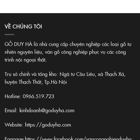
VỀ CHÚNG TÔI
GỖ DUY HÀ là nhà cung cấp chuyên nghiệp các loại gỗ tự
nhiên nguyên liệu, ván gỗ công nghiệp phục vụ các công
trình nội ngoại thất.
Trụ sở chính và tổng kho: Ngã tư Cầu Liêu, xã Thạch Xá,
huyện Thạch Thất, Tp.Hà Nội
Hotline:
0966.519.723
Email: kinhdoanh@goduyha.com
Website:
https://goduyha.com
Fanpage:
https://www.facebook.com/vancongnghiepduyha