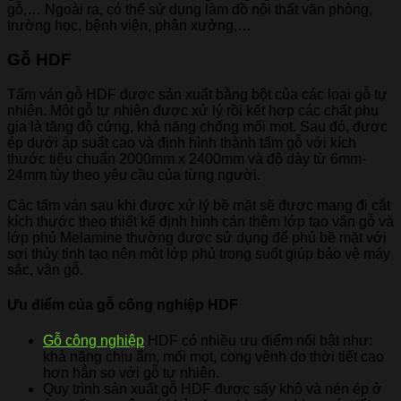
gỗ,… Ngoài ra, có thể sử dụng làm đồ nội thất văn phòng,
trường học, bệnh viện, phân xưởng,…
Gỗ HDF
Tấm ván gỗ HDF được sản xuất bằng bột của các loại gỗ tự
nhiên. Một gỗ tự nhiên được xử lý rồi kết hợp các chất phụ
gia là tăng độ cứng, khả năng chống mối mọt. Sau đó, được
ép dưới áp suất cao và định hình thành tấm gỗ với kích
thước tiêu chuẩn 2000mm x 2400mm và độ dày từ 6mm-
24mm tùy theo yêu cầu của từng người.
Các tấm ván sau khi được xử lý bề mặt sẽ được mang đi cắt
kích thước theo thiết kế định hình cán thêm lớp tạo vân gỗ và
lớp phủ Melamine thường được sử dụng để phủ bề mặt với
sợi thủy tinh tạo nên một lớp phủ trong suốt giúp bảo vệ máy
sắc, vân gỗ.
Ưu điểm của gỗ công nghiệp HDF
Gỗ công nghiệp
HDF có nhiều ưu điểm nổi bật như:
khả năng chịu ẩm, mối mọt, cong vênh do thời tiết cao
hơn hẳn so với gỗ tự nhiên.
Quy trình sản xuất gỗ HDF được sấy khô và nén ép ở