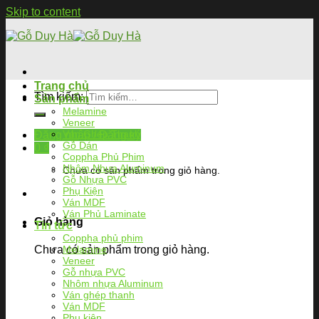
Skip to content
Trang chủ
Tìm kiếm:
Sản phẩm
Melamine
Veneer
Ván Ghép Thanh
Đăng nhập / Đăng ký
Gỗ Dán
0
₫
Coppha Phủ Phim
Nhôm Nhựa Aluminum
Chưa có sản phẩm trong giỏ hàng.
Gỗ Nhựa PVC
Phụ Kiện
Ván MDF
Ván Phủ Laminate
Giỏ hàng
Tin tức
Coppha phủ phim
Chưa có sản phẩm trong giỏ hàng.
Melamine
Veneer
Gỗ nhựa PVC
Nhôm nhựa Aluminum
Ván ghép thanh
Ván MDF
Phụ kiện