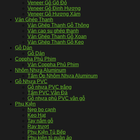
Veneer Gỗ Gõ Đỏ
Veneer Gỗ Đinh Hương
Veneer Gỗ Hương Xám
Ván Ghép Thanh
Ván Ghép Thanh Gỗ Thông
Ván cao su ghép thanh
Ván Ghép Thanh Gỗ Xoan
Ván Ghép Thanh Gỗ Keo
Gỗ Dán
Gỗ Dán
Coppha Phủ Phim
Ván Coppha Phủ Phim
Nhôm Nhựa Aluminum
Tấm Ốp Nhôm Nhựa Aluminum
Gỗ Nhựa PVC
Gỗ nhựa PVC trắng
Tấm PVC Vân Đá
Gỗ nhựa phủ PVC vân gỗ
Phụ Kiện
Nẹp bo cạnh
Keo Hạt
Tay nắm gỗ
Ray trượt
Phụ Kiện Tủ Bếp
Phụ kiện tủ quần áo