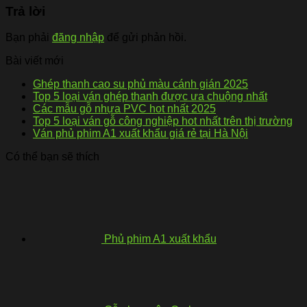
Trả lời
Bạn phải
đăng nhập
để gửi phản hồi.
Bài viết mới
Ghép thanh cao su phủ màu cánh gián 2025
Top 5 loại ván ghép thanh được ưa chuộng nhất
Các mẫu gỗ nhựa PVC hot nhất 2025
Top 5 loại ván gỗ công nghiệp hot nhất trên thị trường
Ván phủ phim A1 xuất khẩu giá rẻ tại Hà Nội
Có thể bạn sẽ thích
Phủ phim A1 xuất khẩu