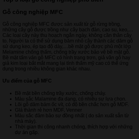
Gỗ công nghiệp MFC
Gỗ công nghiệp MFC được sản xuất từ gỗ rừng trồng,
những cây gỗ được trồng như cây bạch đàn, cao su, keo,…
Các loại cây này thu hoạch ngắn ngày, không cần thân cây
to. Người ta có thể sử dụng băm nhỏ cây thành các dăm gỗ
sử dụng keo, ép tạo độ dày,…bề mặt gỗ được phủ một lớp
Melamine chống thấm, chống trầy xước bảo vệ bề mặt gỗ.
Bề mặt tấm ván gỗ MFC có hình trạng trơn, giả vân gỗ hay
giả kim loại bắt mắt mang lại tính thẩm mỹ cao có thể ứng
dụng trong nhiều không gian khác nhau.
Ưu điểm của gỗ MFC
Bề mặt bền chống trầy xước, chống cháy.
Màu sắc Malamine đa dạng, có nhiều sự lựa chọn.
Lõi gỗ dăm bám ốc vít, có độ bền chắc hơn gỗ MDF.
GIá thành rẻ hơn MDF, Venner
Màu sắc đảm bảo sự đồng nhất ( do sản xuất sẵn từ
nhà máy).
Thời gian thi công nhanh chóng, thích hợp với những
dự án gấp.