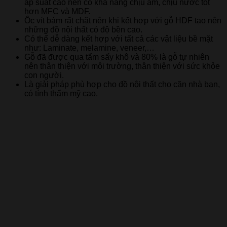
áp suất cao nên có khả năng chịu ẩm, chịu nước tốt
hơn MFC và MDF.
Ốc vít bám rất chặt nên khi kết hợp với gỗ HDF tạo nên
những đồ nội thất có độ bền cao.
Có thể dễ dàng kết hợp với tất cả các vật liệu bề mặt
như: Laminate, melamine, veneer,…
Gỗ đã được qua tẩm sấy khô và 80% là gỗ tự nhiên
nên thân thiện với môi trường, thân thiện với sức khỏe
con người.
Là giải pháp phù hợp cho đồ nội thất cho căn nhà bạn,
có tính thẩm mỹ cao.