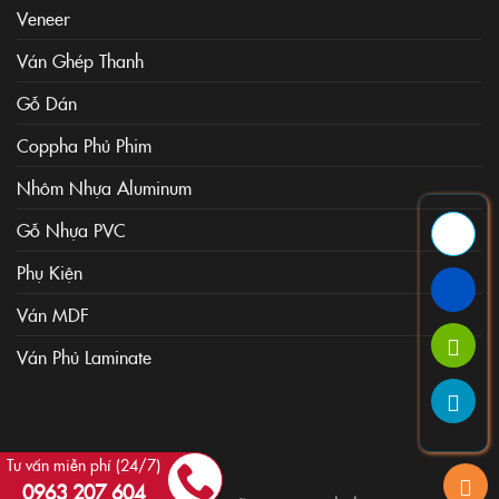
Veneer
Ván Ghép Thanh
Gỗ Dán
Coppha Phủ Phim
Nhôm Nhựa Aluminum
Gỗ Nhựa PVC
Phụ Kiện
Ván MDF
Ván Phủ Laminate
Tư vấn miễn phí (24/7)
0963 207 604