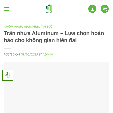
Skip
to
content
NHÔM NHỰA ALUMINUM
TIN TỨC
,
Trần nhựa Aluminum – Lựa chọn hoàn
hảo cho không gian hiện đại
POSTED ON
31/03/2025
BY
ADMIN
31
Th3