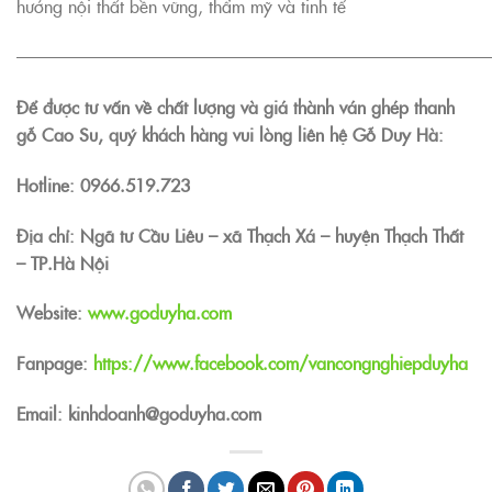
hướng nội thất bền vững, thẩm mỹ và tinh tế
———————————————————————————
Để được tư vấn về chất lượng và giá thành ván ghép thanh
gỗ Cao Su, quý khách hàng vui lòng liên hệ Gỗ Duy Hà:
Hotline:
0966.519.723
Địa chỉ: Ngã tư Cầu Liêu – xã Thạch Xá – huyện Thạch Thất
– TP.Hà Nội
Website:
www.goduyha.com
Fanpage:
https://www.facebook.com/vancongnghiepduyha
Email: kinhdoanh@goduyha.com