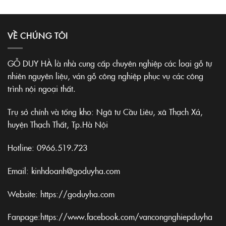
VỀ CHÚNG TÔI
GỖ DUY HÀ là nhà cung cấp chuyên nghiệp các loại gỗ tự
nhiên nguyên liệu, ván gỗ công nghiệp phục vụ các công
trình nội ngoại thất.
Trụ sở chính và tổng kho: Ngã tư Cầu Liêu, xã Thạch Xá,
huyện Thạch Thất, Tp.Hà Nội
Hotline:
0966.519.723
Email: kinhdoanh@goduyha.com
Website:
https://goduyha.com
Fanpage:
https://www.facebook.com/vancongnghiepduyha