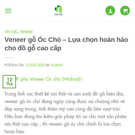
Skip
to
content
TIN TỨC
VENEER
,
Veneer gỗ Óc Chó – Lựa chọn hoàn hảo
cho đồ gỗ cao cấp
POSTED ON
12/04/2025
BY
ADMIN
12
Th4
Trong lĩnh vực thiết kế nội thất và sản xuất đồ gỗ hiện đại,
veneer gỗ óc chó đang ngày càng được ưa chuộng nhờ vẻ
đẹp sang trong, tính thẩm mỹ cao cùng độ bền vượt trội.
Nếu bạn đang tìm kiếm giải pháp tối ưu cho một sản phẩm
nội thất cao cấp , thì veneer gỗ óc chó chính là lựa chọn
hoàn hảo.