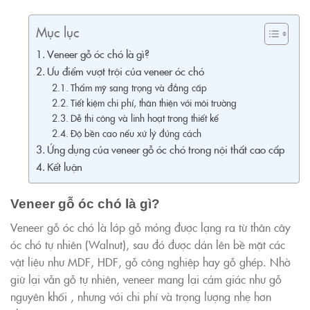
Mục lục
Veneer gỗ óc chó là gì?
Ưu điểm vượt trội của veneer óc chó
Thẩm mỹ sang trọng và đẳng cấp
Tiết kiệm chi phí, thân thiện với môi trường
Dễ thi công và linh hoạt trong thiết kế
Độ bền cao nếu xử lý đúng cách
Ứng dụng của veneer gỗ óc chó trong nội thất cao cấp
Kết luận
Veneer gỗ óc chó là gì?
Veneer gỗ óc chó là lớp gỗ mỏng được lạng ra từ thân cây
óc chó tự nhiên (Walnut), sau đó được dán lên bề mặt các
vật liệu như MDF, HDF, gỗ công nghiệp hay gỗ ghép. Nhờ
giữ lại vẫn gỗ tự nhiên, veneer mang lại cảm giác như gỗ
nguyên khối , nhưng với chi phí và trọng lượng nhẹ hơn