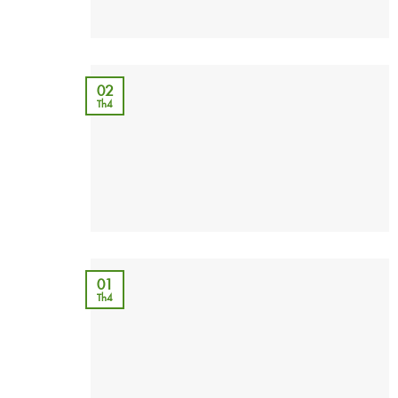
02
Th4
01
Th4