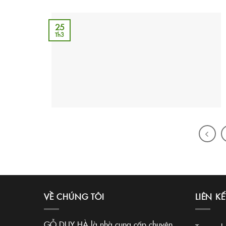
25
Th3
VỀ CHÚNG TÔI
LIÊN KẾ
GỖ DUY HÀ là nhà cung cấp chuyên