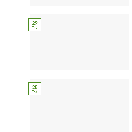
29
Th3
28
Th3