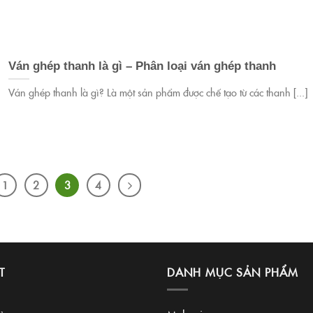
Ván ghép thanh là gì – Phân loại ván ghép thanh
Ván ghép thanh là gì? Là một sản phẩm được chế tạo từ các thanh [...]
1
2
3
4
T
DANH MỤC SẢN PHẨM