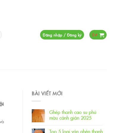
Đăng nhập / Đăng ký
0
₫
BÀI VIẾT MỚI
ội
Ghép thanh cao su phủ
màu cánh gián 2025
và
Top 5 loại ván ghép thanh