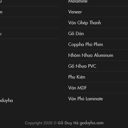
ủ
Melamine
m
Veneer
Ván Ghép Thanh
u
Gỗ Dán
Coppha Phủ Phim
Nhôm Nhựa Aluminum
Gỗ Nhựa PVC
Phụ Kiện
Ván MDF
Ván Phủ Laminate
pduyha
goduyha.com
Copyright 2026 ©
Gỗ Duy Hà