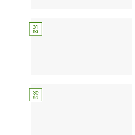
31
Th3
30
Th3