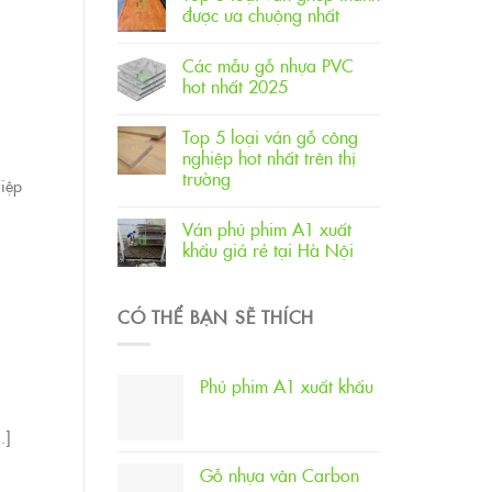
được ưa chuộng nhất
Các mẫu gỗ nhựa PVC
hot nhất 2025
Top 5 loại ván gỗ công
nghiệp hot nhất trên thị
trường
iệp
Ván phủ phim A1 xuất
khẩu giá rẻ tại Hà Nội
CÓ THỂ BẠN SẼ THÍCH
Phủ phim A1 xuất khẩu
.]
Gỗ nhựa vân Carbon