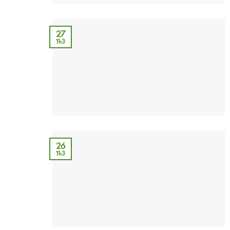
27
Th3
26
Th3