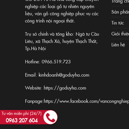
Trang ch
nghiệp các loại gỗ tự nhiên nguyên
Sản phẩ
liệu, ván gỗ công nghiệp phục vụ các
công trình nội ngoại thất.
Tin tức
Giới thiệ
Trụ sở chính và tổng kho: Ngã tư Cầu
Liêu, xã Thạch Xá, huyện Thạch Thất,
Liên hệ
Tp.Hà Nội
Hotline:
0966.519.723
Email: kinhdoanh@goduyha.com
Website:
https://goduyha.com
Fanpage:
https://www.facebook.com/vancongnghie
Tư vấn miễn phí (24/7)
0963 207 604