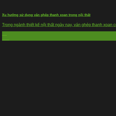
Xu hướng sử dụng ván ghép thanh xoan trong nội thất
Trong ngành thiết kế nội thất ngày nay, ván ghép thanh xoan c
21
Th4