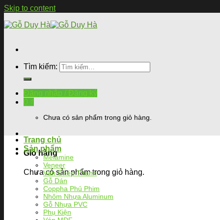
Skip to content
Tìm kiếm:
Đăng nhập / Đăng ký
0
₫
Chưa có sản phẩm trong giỏ hàng.
Trang chủ
Sản phẩm
Giỏ hàng
Melamine
Veneer
Chưa có sản phẩm trong giỏ hàng.
Ván Ghép Thanh
Gỗ Dán
Coppha Phủ Phim
Nhôm Nhựa Aluminum
Gỗ Nhựa PVC
Phụ Kiện