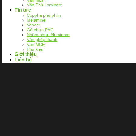
Ván MDF
Ván Phủ Laminate
Tin tức
Coppha phủ phim
Melamine
Veneer
Gỗ nhựa PVC
Nhôm nhựa Aluminum
Ván ghép thanh
Ván MDF
Phụ kiện
Giới thiệu
Liên hệ