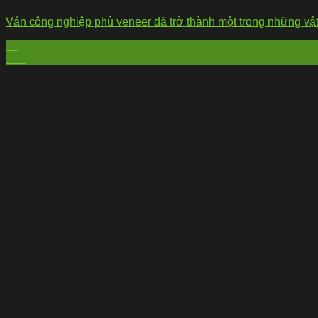
Ván công nghiệp phủ veneer đã trở thành một trong những vật l
18
Th4